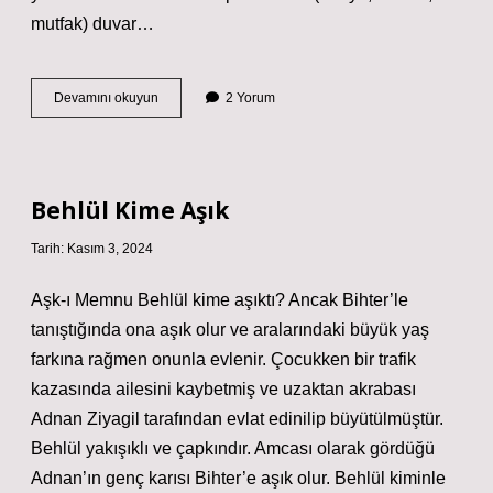
mutfak) duvar…
Yeşil
Devamını okuyun
2 Yorum
Alçıpan
Dış
Cephede
Kullanılır
Mı
Behlül Kime Aşık
Tarih: Kasım 3, 2024
Aşk-ı Memnu Behlül kime aşıktı? Ancak Bihter’le
tanıştığında ona aşık olur ve aralarındaki büyük yaş
farkına rağmen onunla evlenir. Çocukken bir trafik
kazasında ailesini kaybetmiş ve uzaktan akrabası
Adnan Ziyagil tarafından evlat edinilip büyütülmüştür.
Behlül yakışıklı ve çapkındır. Amcası olarak gördüğü
Adnan’ın genç karısı Bihter’e aşık olur. Behlül kiminle