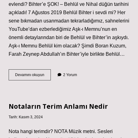
evlendi? Bihter’e ŞOK! – Behlül ve Nihal düğün tarihini
açıkladı! 7 Ağustos 2019 Behlül Bihter i sevdi mi? Her
sene bıkmadan usanmadan tekrarladığımız, sahnelerini
YouTube’dan ezberlediğimiz Aşk-ı Memnu’nun en
önemli detaylarından biri de Behlül ve Bihter’in aşkıydı.
Aşk-ı Memnu Behlül kim olacak? Şimdi Boran Kuzum,
Farah Zeynep Abdullah’ın Bihter’iyle birlikte Behlül…
Behlül
Devamını okuyun
2 Yorum
Kime
Aşık
Notaların Terim Anlamı Nedir
Tarih: Kasım 3, 2024
Nota hangi terimdir? NOTA Müzik metni. Sesleri