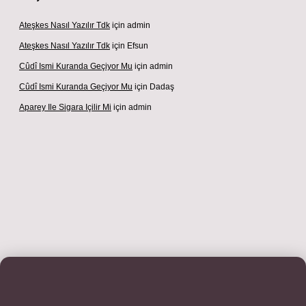
Ateşkes Nasıl Yazılır Tdk
için
admin
Ateşkes Nasıl Yazılır Tdk
için
Efsun
Cûdî Ismi Kuranda Geçiyor Mu
için
admin
Cûdî Ismi Kuranda Geçiyor Mu
için
Dadaş
Aparey Ile Sigara Içilir Mi
için
admin
dresi
betexper.xyz
m elexbet