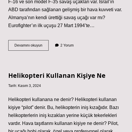
F-16 ve son model F-35 savaş uçakları var. İsrail’in
ABD tarafından sağlanan gelişmiş bir hava kuvveti var.
Almanya’nın kendi ürettiği savaş uçağı var mı?
Eurofighter’ın ilk uçuşu 27 Mart 1994’te…
Hangi
Devamını okuyun
2 Yorum
Ülkeler
Kendi
Savaş
Uçağını
Yapıyor
Helikopteri Kullanan Kişiye Ne
Tarih: Kasım 3, 2024
Helikopteri kullanana ne denir? Helikopteri kullanan
kişiye “pilot” denir. Bu, helikopterin iniş kızağıdır. Bazı
helikopterlerin iniş kızakları yerine küçük tekerlekleri
vardır. Hava taşıtlarını kullanan kişiye ne denir? Pilot,
bir uçağı hobi olarak, özel veya profesyonel olarak