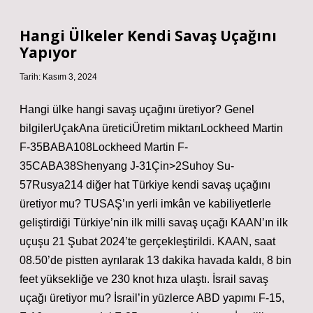
Nedir
Hangi Ülkeler Kendi Savaş Uçağını
Yapıyor
Tarih: Kasım 3, 2024
Hangi ülke hangi savaş uçağını üretiyor? Genel
bilgilerUçakAna üreticiÜretim miktarıLockheed Martin
F-35BABA108Lockheed Martin F-
35CABA38Shenyang J-31Çin>2Suhoy Su-
57Rusya214 diğer hat Türkiye kendi savaş uçağını
üretiyor mu? TUSAŞ’ın yerli imkân ve kabiliyetlerle
geliştirdiği Türkiye’nin ilk milli savaş uçağı KAAN’ın ilk
uçuşu 21 Şubat 2024’te gerçekleştirildi. KAAN, saat
08.50’de pistten ayrılarak 13 dakika havada kaldı, 8 bin
feet yüksekliğe ve 230 knot hıza ulaştı. İsrail savaş
uçağı üretiyor mu? İsrail’in yüzlerce ABD yapımı F-15,