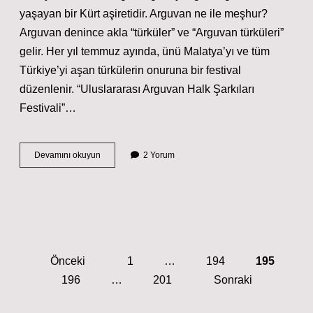
yaşayan bir Kürt aşiretidir. Arguvan ne ile meşhur?
Arguvan denince akla “türküler” ve “Arguvan türküleri”
gelir. Her yıl temmuz ayında, ünü Malatya’yı ve tüm
Türkiye’yi aşan türkülerin onuruna bir festival
düzenlenir. “Uluslararası Arguvan Halk Şarkıları
Festivali”…
Arguvan
Devamını okuyun
2 Yorum
Hangi
Aşiretten
Yazı
Önceki
1
…
194
195
sayfalaması
196
…
201
Sonraki