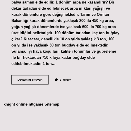
balya saman elde edilir. 1 dönüm arpa ne kazandırır? Bir
dekar tarladan elde edilebilecek arpa miktarı yağışlı ve
kurak dönemlere göre değişmektedir. Tarım ve Orman
Bakanlığı kurak dönemlerde yaklaşık 200 ila 450 kg arpa,
yoğun yağışlı dönemlerde ise yaklaşık 600 ila 700 kg arpa
üretildiğini belirtmiştir. 100 dönüm tarladan kaç ton buğday
çıkar? Kısacası, genellikle 10 on yılda yaklaşık 3 ton, 100
on yılda ise yaklaşık 30 ton buğday elde edilmektedir.
Sulama, iyi hava koşulları, kaliteli tohumlar ve gübreleme
ile bir hektardan 750 kiloya kadar buğday elde
edilebilmektedir. 1 ton…
1
Devamını okuyun
2 Yorum
Dönüm
Tarladan
Ne
Kadar
Arpa
knight online
nttgame
Sitemap
Çıkar