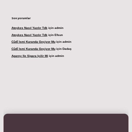
Son yorumlar
Ateşkes Nasıl Yazılır Tdk
için
admin
Ateşkes Nasıl Yazılır Tdk
için
Efsun
Cûdî Ismi Kuranda Geçiyor Mu
için
admin
Cûdî Ismi Kuranda Geçiyor Mu
için
Dadaş
Aparey Ile Sigara Içilir Mi
için
admin
resi
betexper.xyz
m elexbet