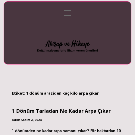
menüyü
Anasayfa
Gizlilik Politikası
Yasal Uyarı
aç
Hakkımızda
Ahşap ve Hikaye
Doğal malzemelerle ilham veren öneriler!
Etiket:
1 dönüm araziden kaç kilo arpa çıkar
1 Dönüm Tarladan Ne Kadar Arpa Çıkar
Tarih: Kasım 3, 2024
1 dönümden ne kadar arpa samanı çıkar? Bir hektardan 10