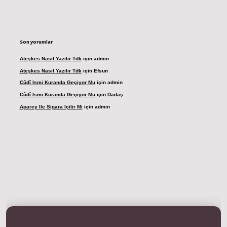
Son yorumlar
Ateşkes Nasıl Yazılır Tdk
için
admin
Ateşkes Nasıl Yazılır Tdk
için
Efsun
Cûdî Ismi Kuranda Geçiyor Mu
için
admin
Cûdî Ismi Kuranda Geçiyor Mu
için
Dadaş
Aparey Ile Sigara Içilir Mi
için
admin
dresi
betexper.xyz
m elexbet