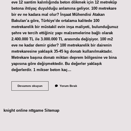
eve 12 santim kalınlığında beton dökmek için 12 metreküp
betona ihtiyaç duyulduğu anlamına geliyor. 100 metrekare
bir ev ne kadara mal olur? İnşaat Mühendisi Atakan
Bakulan’a göre, Türkiye’de ortalama kalitede 100
metrekarelik bir müstakil evin inşa maliyeti, bulunduğunuz
şehre ve tercih ettiğiniz yapı malzemelerine bağlı olarak
2.400.000 TL ile 3.000.000 TL arasında değişiyor. 100 m2
eve ne kadar demir gider? 100 metrekarelik bir dairenin
metrekaresine yaklaşık 35-45 kg donatı kullanılmaktadır.
Metrekare başına donatı miktarı deprem bölgesine ve bina
yapısına göre değişmektedir. Bu değerler yaklaşık
değerlerdir. 1 mikser beton kaç…
100
Devamını okuyun
Yorum Bırak
M2
Ev
Için
Ne
Kadar
knight online
nttgame
Sitemap
Beton
Gider