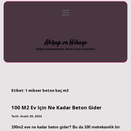
menüyü
Anasayfa
Gizlilik Politikası
Yasal Uyarı
aç
Hakkımızda
Ahşap ve Hikaye
Doğal malzemelerle ilham veren öneriler!
Etiket:
1 mikser beton kaç m3
100 M2 Ev Için Ne Kadar Beton Gider
Tarih: Aralık 28, 2024
100m2 eve ne kadar beton gider? Bu da 100 metrekarelik bir