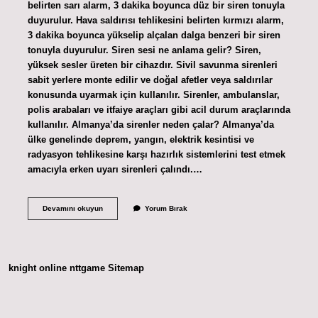
belirten sarı alarm, 3 dakika boyunca düz bir siren tonuyla
duyurulur. Hava saldırısı tehlikesini belirten kırmızı alarm,
3 dakika boyunca yükselip alçalan dalga benzeri bir siren
tonuyla duyurulur. Siren sesi ne anlama gelir? Siren,
yüksek sesler üreten bir cihazdır. Sivil savunma sirenleri
sabit yerlere monte edilir ve doğal afetler veya saldırılar
konusunda uyarmak için kullanılır. Sirenler, ambulanslar,
polis arabaları ve itfaiye araçları gibi acil durum araçlarında
kullanılır. Almanya’da sirenler neden çalar? Almanya’da
ülke genelinde deprem, yangın, elektrik kesintisi ve
radyasyon tehlikesine karşı hazırlık sistemlerini test etmek
amacıyla erken uyarı sirenleri çalındı.…
Bir
Devamını okuyun
Yorum Bırak
Ülkede
Siren
Sesi
Ne
Demek
knight online
nttgame
Sitemap