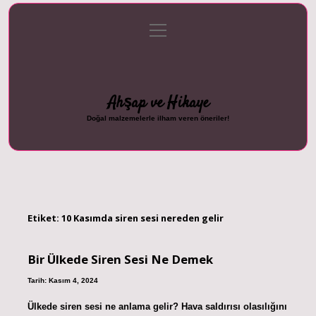
menüyü
Anasayfa
Gizlilik Politikası
Yasal Uyarı
aç
Hakkımızda
Ahşap ve Hikaye
Doğal malzemelerle ilham veren öneriler!
Etiket:
10 Kasımda siren sesi nereden gelir
Bir Ülkede Siren Sesi Ne Demek
Tarih: Kasım 4, 2024
Ülkede siren sesi ne anlama gelir? Hava saldırısı olasılığını