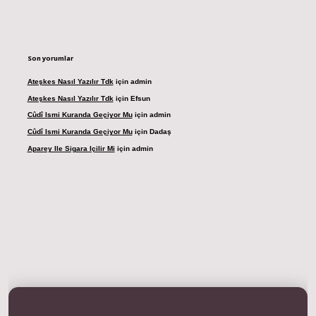
Son yorumlar
Ateşkes Nasıl Yazılır Tdk
için
admin
Ateşkes Nasıl Yazılır Tdk
için
Efsun
Cûdî Ismi Kuranda Geçiyor Mu
için
admin
Cûdî Ismi Kuranda Geçiyor Mu
için
Dadaş
Aparey Ile Sigara Içilir Mi
için
admin
resi
betexper.xyz
m elexbet