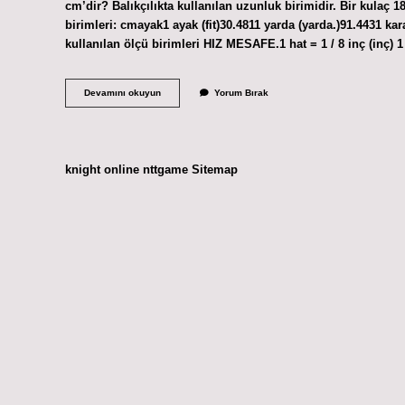
cm’dir? Balıkçılıkta kullanılan uzunluk birimidir. Bir kulaç
birimleri: cmayak1 ayak (fit)30.4811 yarda (yarda.)91.4431 ka
kullanılan ölçü birimleri HIZ MESAFE.1 hat = 1 / 8 inç (inç)
1
Devamını okuyun
Yorum Bırak
Kadem
Kaç
Cm
knight online
nttgame
Sitemap