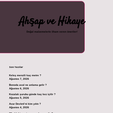
Ahşap ve Hikaye
Doğal malzemelerle ilham veren öneriler!
Sidebar
cel giriş
ilbet casino
ilbet yeni giriş
Betexper giriş adresi
betexper.xyz
m e
Son Yazılar
Keleş menzili kaç metre ?
Ağustos 7, 2026
Bonoda aval ne anlama gelir ?
Ağustos 6, 2026
Kozalak şurubu günde kaç kez içilir ?
Ağustos 5, 2026
Avar Devleti’ni kim yıktı ?
Ağustos 4, 2026