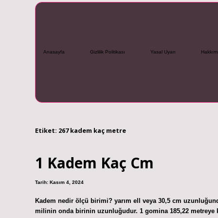
Anasayfa
Gizlilik Politikası
Yasal Uyarı
Hakkım
Etiket:
267 kadem kaç metre
1 Kadem Kaç Cm
Tarih: Kasım 4, 2024
Kadem nedir ölçü birimi? yarım ell veya 30,5 cm uzunluğund
milinin onda birinin uzunluğudur. 1 gomina 185,22 metreye karş