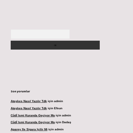
Arama
Son yorumlar
Ateşkes Nasıl Yazılır Tdk
için
admin
Ateşkes Nasıl Yazılır Tdk
için
Efsun
Cûdî Ismi Kuranda Geçiyor Mu
için
admin
Cûdî Ismi Kuranda Geçiyor Mu
için
Dadaş
Aparey Ile Sigara Içilir Mi
için
admin