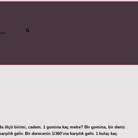
ızda
betci
vdcasino gün
a ölçü birimi, cadem. 1 gomina kaç metre? Bir gomina, bir deniz
ılık gelir. Bir derecenin 1/360’ına karşılık gelir. 1 kulaç kaç