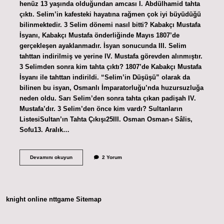
henüz 13 yaşında olduğundan amcası I. Abdülhamid tahta
çıktı. Selim’in kafesteki hayatına rağmen çok iyi büyüdüğü
bilinmektedir. 3 Selim dönemi nasıl bitti? Kabakçı Mustafa
İsyanı, Kabakçı Mustafa önderliğinde Mayıs 1807’de
gerçekleşen ayaklanmadır. İsyan sonucunda III. Selim
tahttan indirilmiş ve yerine IV. Mustafa görevden alınmıştır.
3 Selimden sonra kim tahta çıktı? 1807’de Kabakçı Mustafa
İsyanı ile tahttan indirildi. “Selim’in Düşüşü” olarak da
bilinen bu isyan, Osmanlı İmparatorluğu’nda huzursuzluğa
neden oldu. Sarı Selim’den sonra tahta çıkan padişah IV.
Mustafa’dır. 3 Selim’den önce kim vardı? Sultanların
ListesiSultan’ın Tahta Çıkışı25III. Osman Osman-ı Sâlis,
Sofu13. Aralık…
3
Devamını okuyun
2 Yorum
Selim
Kaç
Yıl
Tahtta
Kaldı
knight online
nttgame
Sitemap