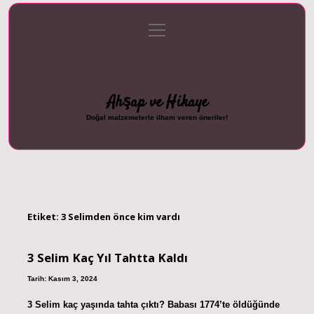
menüyü
Anasayfa
Gizlilik Politikası
Yasal Uyarı
aç
Hakkımızda
Ahşap ve Hikaye
Doğal malzemelerle ilham veren öneriler!
Etiket:
3 Selimden önce kim vardı
3 Selim Kaç Yıl Tahtta Kaldı
Tarih: Kasım 3, 2024
3 Selim kaç yaşında tahta çıktı? Babası 1774’te öldüğünde