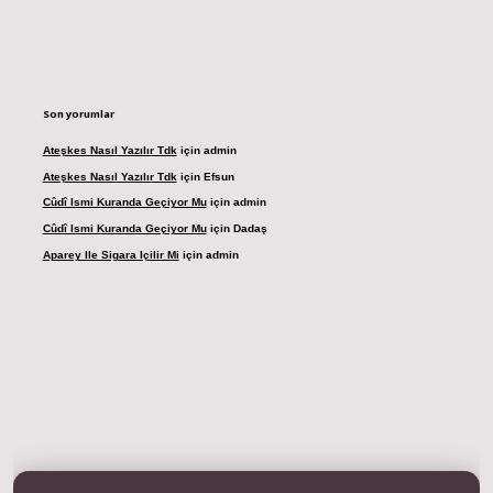
Son yorumlar
Ateşkes Nasıl Yazılır Tdk
için
admin
Ateşkes Nasıl Yazılır Tdk
için
Efsun
Cûdî Ismi Kuranda Geçiyor Mu
için
admin
Cûdî Ismi Kuranda Geçiyor Mu
için
Dadaş
Aparey Ile Sigara Içilir Mi
için
admin
dresi
betexper.xyz
m elexbet