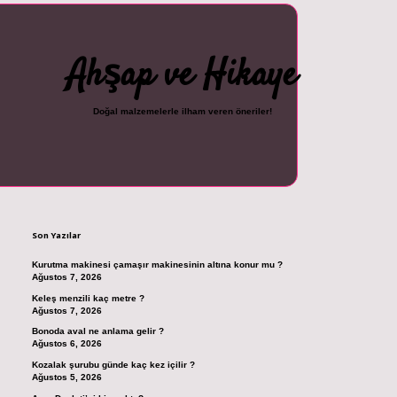
Ahşap ve Hikaye
Doğal malzemelerle ilham veren öneriler!
Sidebar
ncel giriş
ilbet casino
ilbet yeni giriş
Betexper giriş adresi
betexper.xyz
m e
Son Yazılar
Kurutma makinesi çamaşır makinesinin altına konur mu ?
Ağustos 7, 2026
Keleş menzili kaç metre ?
Ağustos 7, 2026
Bonoda aval ne anlama gelir ?
Ağustos 6, 2026
Kozalak şurubu günde kaç kez içilir ?
Ağustos 5, 2026