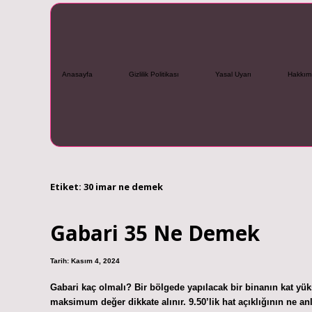
Anasayfa
Gizlilik Politikası
Yasal Uyarı
Hakkım
Etiket:
30 imar ne demek
Gabari 35 Ne Demek
Tarih: Kasım 4, 2024
Gabari kaç olmalı? Bir bölgede yapılacak bir binanın kat yüks
maksimum değer dikkate alınır. 9.50’lik hat açıklığının ne an