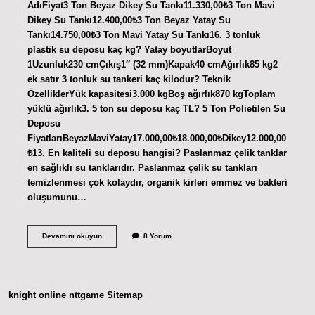
AdıFiyat3 Ton Beyaz Dikey Su Tankı11.330,00₺3 Ton Mavi
Dikey Su Tankı12.400,00₺3 Ton Beyaz Yatay Su
Tankı14.750,00₺3 Ton Mavi Yatay Su Tankı16. 3 tonluk
plastik su deposu kaç kg? Yatay boyutlarBoyut
1Uzunluk230 cmÇıkış1″ (32 mm)Kapak40 cmAğırlık85 kg2
ek satır 3 tonluk su tankeri kaç kilodur? Teknik
ÖzelliklerYük kapasitesi3.000 kgBoş ağırlık870 kgToplam
yüklü ağırlık3. 5 ton su deposu kaç TL? 5 Ton Polietilen Su
Deposu
FiyatlarıBeyazMaviYatay17.000,00₺18.000,00₺Dikey12.000,00
₺13. En kaliteli su deposu hangisi? Paslanmaz çelik tanklar
en sağlıklı su tanklarıdır. Paslanmaz çelik su tankları
temizlenmesi çok kolaydır, organik kirleri emmez ve bakteri
oluşumunu…
3
Devamını okuyun
8 Yorum
Tonluk
Su
Deposu
Kaç
knight online
nttgame
Sitemap