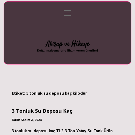
menüyü
Anasayfa
Gizlilik Politikası
Yasal Uyarı
aç
Hakkımızda
Ahşap ve Hikaye
Doğal malzemelerle ilham veren öneriler!
Etiket:
5 tonluk su deposu kaç kilodur
3 Tonluk Su Deposu Kaç
Tarih: Kasım 3, 2024
3 tonluk su deposu kaç TL? 3 Ton Yatay Su TankıÜrün