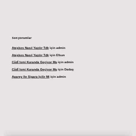
Son yorumlar
Ateşkes Nasıl Yazılır Tdk
için
admin
Ateşkes Nasıl Yazılır Tdk
için
Efsun
Cûdî Ismi Kuranda Geçiyor Mu
için
admin
Cûdî Ismi Kuranda Geçiyor Mu
için
Dadaş
Aparey Ile Sigara Içilir Mi
için
admin
esi
betexper.xyz
m elexbet