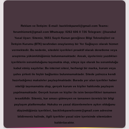
Reklam ve İletişim:
E-mail:
backlinkpaneli@gmail.com
Teams:
forumhizmeti@gmail.com
Whatsapp: 0262 606 0 726
Telegram: @karabul
Yasal Uyarı:
Sitemiz, 5651 Sayılı Kanun gereğince Bilgi Teknolojileri ve
İletişim Kurumu (BTK) tarafından onaylanmış bir Yer Sağlayıcı olarak hizmet
vermektedir. Bu nedenle, sitedeki içerikleri proaktif olarak denetleme veya
araştırma yükümlülüğümüz bulunmamaktadır. Ancak, üyelerimiz yazdıkları
içeriklerin sorumluluğunu taşımakta olup, siteye üye olarak bu sorumluluğu
kabul etmiş sayılırlar. Bu internet sitesi, herhangi bir marka, kurum veya
şahıs şirketi ile hiçbir bağlantısı bulunmamaktadır. Sitede yalnızca kendi
hazırladığımız makaleler paylaşılmaktadır. Burada yer alan içerikler haber
niteliği taşımamakta olup, gerçek kurum ve kişiler hakkında paylaşım
yapılmamaktadır. Gerçek kurum ve kişiler ile isim benzerlikleri tamamen
tesadüfidir. Sitemiz, kar amacı gütmeyen ve tamamen ücretsiz bir bilgi
paylaşım platformudur. Hukuka ve yasal düzenlemelere aykırı olduğunu
düşündüğünüz içerikleri,
backlinkpanelicomtr@gmail.com
adresine
bildirmeniz halinde, ilgili içerikler yasal süre içerisinde sitemizden
kaldırılacaktır.