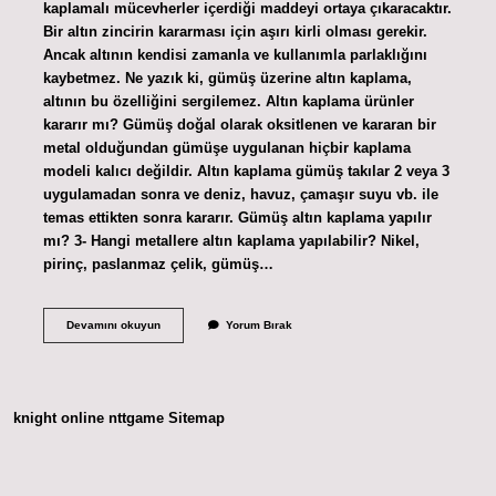
kaplamalı mücevherler içerdiği maddeyi ortaya çıkaracaktır.
Bir altın zincirin kararması için aşırı kirli olması gerekir.
Ancak altının kendisi zamanla ve kullanımla parlaklığını
kaybetmez. Ne yazık ki, gümüş üzerine altın kaplama,
altının bu özelliğini sergilemez. Altın kaplama ürünler
kararır mı? Gümüş doğal olarak oksitlenen ve kararan bir
metal olduğundan gümüşe uygulanan hiçbir kaplama
modeli kalıcı değildir. Altın kaplama gümüş takılar 2 veya 3
uygulamadan sonra ve deniz, havuz, çamaşır suyu vb. ile
temas ettikten sonra kararır. Gümüş altın kaplama yapılır
mı? 3- Hangi metallere altın kaplama yapılabilir? Nikel,
pirinç, paslanmaz çelik, gümüş…
925
Devamını okuyun
Yorum Bırak
Ayar
Altın
Kaplama
Kararır
Mı
knight online
nttgame
Sitemap