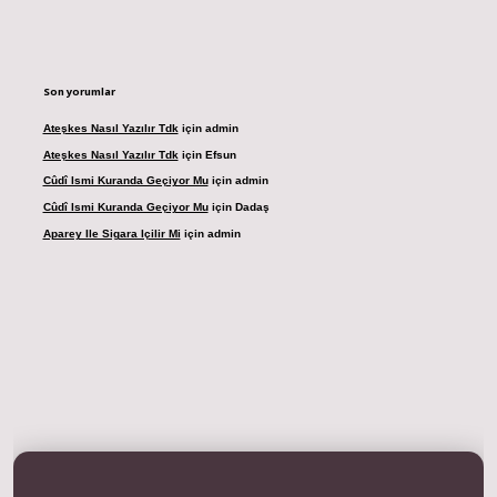
Son yorumlar
Ateşkes Nasıl Yazılır Tdk
için
admin
Ateşkes Nasıl Yazılır Tdk
için
Efsun
Cûdî Ismi Kuranda Geçiyor Mu
için
admin
Cûdî Ismi Kuranda Geçiyor Mu
için
Dadaş
Aparey Ile Sigara Içilir Mi
için
admin
resi
betexper.xyz
m elexbet