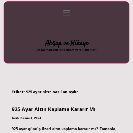
menüyü
Anasayfa
Gizlilik Politikası
Yasal Uyarı
aç
Hakkımızda
Ahşap ve Hikaye
Doğal malzemelerle ilham veren öneriler!
Etiket:
925 ayar altın nasıl anlaşılır
925 Ayar Altın Kaplama Kararır Mı
Tarih: Kasım 4, 2024
925 ayar gümüş üzeri altın kaplama kararır mı? Zamanla,