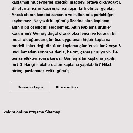
kaplamalı mücevherler içerdiği maddeyi ortaya çıkaracaktır.
Bir altın zincirin kararması için aşırı kirli olması gerekir.
Ancak altının kendisi zamanla ve kullanımla parlaklığını
kaybetmez. Ne yazık ki, gümüş üzerine altın kaplama,
altının bu özelliğini sergilemez. Altın kaplama ürünler
kararır mı? Gümüş doğal olarak oksitlenen ve kararan bir
metal olduğundan gümüşe uygulanan hiçbir kaplama
modeli kalıcı değildir. Altın kaplama gümüş takılar 2 veya 3
uygulamadan sonra ve deniz, havuz, çamaşır suyu vb. ile
temas ettikten sonra kararır. Gümüş altın kaplama yapılır
mı? 3- Hangi metallere altın kaplama yapılabilir? Nikel,
pirinç, paslanmaz çelik, gümüş…
925
Devamını okuyun
Yorum Bırak
Ayar
Altın
Kaplama
Kararır
Mı
knight online
nttgame
Sitemap