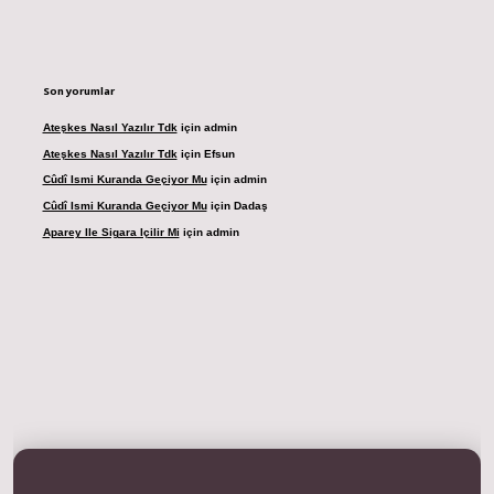
Son yorumlar
Ateşkes Nasıl Yazılır Tdk
için
admin
Ateşkes Nasıl Yazılır Tdk
için
Efsun
Cûdî Ismi Kuranda Geçiyor Mu
için
admin
Cûdî Ismi Kuranda Geçiyor Mu
için
Dadaş
Aparey Ile Sigara Içilir Mi
için
admin
dresi
betexper.xyz
m elexbet