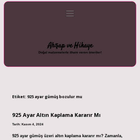
menüyü
Anasayfa
Gizlilik Politikası
Yasal Uyarı
aç
Hakkımızda
Ahşap ve Hikaye
Doğal malzemelerle ilham veren öneriler!
Etiket:
925 ayar gümüş bozulur mu
925 Ayar Altın Kaplama Kararır Mı
Tarih: Kasım 4, 2024
925 ayar gümüş üzeri altın kaplama kararır mı? Zamanla,