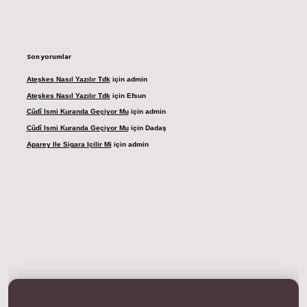
Son yorumlar
Ateşkes Nasıl Yazılır Tdk
için
admin
Ateşkes Nasıl Yazılır Tdk
için
Efsun
Cûdî Ismi Kuranda Geçiyor Mu
için
admin
Cûdî Ismi Kuranda Geçiyor Mu
için
Dadaş
Aparey Ile Sigara Içilir Mi
için
admin
 giriş
Betexper giriş adresi
betexper.xyz
m elexbet