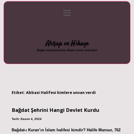
menüyü
Anasayfa
Gizlilik Politikası
Yasal Uyarı
aç
Hakkımızda
Ahşap ve Hikaye
Doğal malzemelerle ilham veren öneriler!
Etiket:
Abbasi Halifesi kimlere unvan verdi
Bağdat Şehrini Hangi Devlet Kurdu
Tarih: Kasım 4, 2024
Bağdat-ı Kuran’ın İslam halifesi kimdir? Halife Mansur, 762