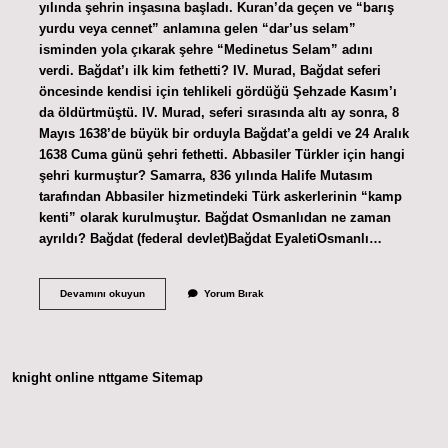
yılında şehrin inşasına başladı. Kuran’da geçen ve “barış
yurdu veya cennet” anlamına gelen “dar’us selam”
isminden yola çıkarak şehre “Medinetus Selam” adını
verdi. Bağdat’ı ilk kim fethetti? IV. Murad, Bağdat seferi
öncesinde kendisi için tehlikeli gördüğü Şehzade Kasım’ı
da öldürtmüştü. IV. Murad, seferi sırasında altı ay sonra, 8
Mayıs 1638’de büyük bir orduyla Bağdat’a geldi ve 24 Aralık
1638 Cuma günü şehri fethetti. Abbasiler Türkler için hangi
şehri kurmuştur? Samarra, 836 yılında Halife Mutasım
tarafından Abbasiler hizmetindeki Türk askerlerinin “kamp
kenti” olarak kurulmuştur. Bağdat Osmanlıdan ne zaman
ayrıldı? Bağdat (federal devlet)Bağdat EyaletiOsmanlı…
Bağdat
Devamını okuyun
Yorum Bırak
Şehrini
Hangi
Devlet
Kurdu
knight online
nttgame
Sitemap