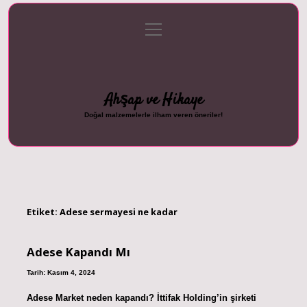
menüyü
Anasayfa
Gizlilik Politikası
Yasal Uyarı
aç
Hakkımızda
Ahşap ve Hikaye
Doğal malzemelerle ilham veren öneriler!
Etiket:
Adese sermayesi ne kadar
Adese Kapandı Mı
Tarih: Kasım 4, 2024
Adese Market neden kapandı? İttifak Holding’in şirketi