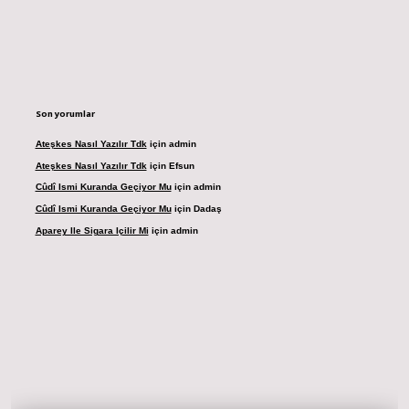
Son yorumlar
Ateşkes Nasıl Yazılır Tdk
için
admin
Ateşkes Nasıl Yazılır Tdk
için
Efsun
Cûdî Ismi Kuranda Geçiyor Mu
için
admin
Cûdî Ismi Kuranda Geçiyor Mu
için
Dadaş
Aparey Ile Sigara Içilir Mi
için
admin
resi
betexper.xyz
m elexbet