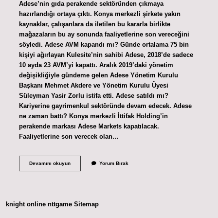
Adese’nin gıda perakende sektöründen çıkmaya
hazırlandığı ortaya çıktı. Konya merkezli şirkete yakın
kaynaklar, çalışanlara da iletilen bu kararla birlikte
mağazaların bu ay sonunda faaliyetlerine son vereceğini
söyledi. Adese AVM kapandı mı? Günde ortalama 75 bin
kişiyi ağırlayan Kulesite’nin sahibi Adese, 2018’de sadece
10 ayda 23 AVM’yi kapattı. Aralık 2019’daki yönetim
değişikliğiyle gündeme gelen Adese Yönetim Kurulu
Başkanı Mehmet Akdere ve Yönetim Kurulu Üyesi
Süleyman Yasir Zorlu istifa etti. Adese satıldı mı?
Kariyerine gayrimenkul sektöründe devam edecek. Adese
ne zaman battı? Konya merkezli İttifak Holding’in
perakende markası Adese Markets kapatılacak.
Faaliyetlerine son verecek olan…
Adese
Devamını okuyun
Yorum Bırak
Kapandı
Mı
knight online
nttgame
Sitemap