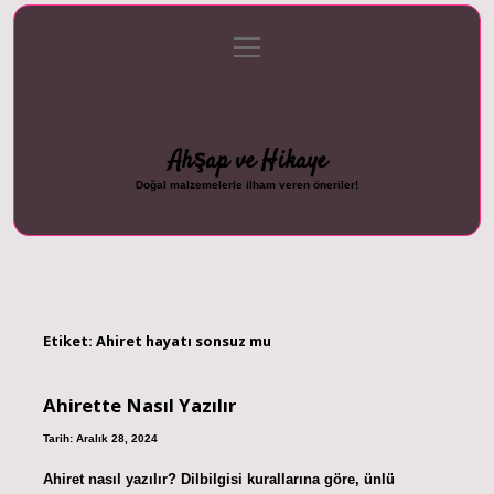
menüyü
Anasayfa
Gizlilik Politikası
Yasal Uyarı
aç
Hakkımızda
Ahşap ve Hikaye
Doğal malzemelerle ilham veren öneriler!
Etiket:
Ahiret hayatı sonsuz mu
Ahirette Nasıl Yazılır
Tarih: Aralık 28, 2024
Ahiret nasıl yazılır? Dilbilgisi kurallarına göre, ünlü