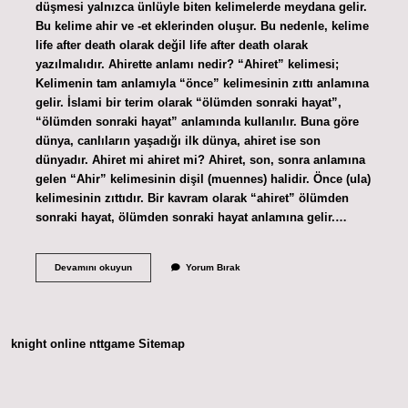
düşmesi yalnızca ünlüyle biten kelimelerde meydana gelir.
Bu kelime ahir ve -et eklerinden oluşur. Bu nedenle, kelime
life after death olarak değil life after death olarak
yazılmalıdır. Ahirette anlamı nedir? “Ahiret” kelimesi;
Kelimenin tam anlamıyla “önce” kelimesinin zıttı anlamına
gelir. İslami bir terim olarak “ölümden sonraki hayat”,
“ölümden sonraki hayat” anlamında kullanılır. Buna göre
dünya, canlıların yaşadığı ilk dünya, ahiret ise son
dünyadır. Ahiret mi ahiret mi? Ahiret, son, sonra anlamına
gelen “Ahir” kelimesinin dişil (muennes) halidir. Önce (ula)
kelimesinin zıttıdır. Bir kavram olarak “ahiret” ölümden
sonraki hayat, ölümden sonraki hayat anlamına gelir.…
Ahirette
Devamını okuyun
Yorum Bırak
Nasıl
Yazılır
knight online
nttgame
Sitemap