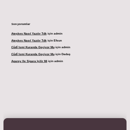
Son yorumlar
Ateşkes Nasıl Yazılır Tdk
için
admin
Ateşkes Nasıl Yazılır Tdk
için
Efsun
Cûdî Ismi Kuranda Geçiyor Mu
için
admin
Cûdî Ismi Kuranda Geçiyor Mu
için
Dadaş
Aparey Ile Sigara Içilir Mi
için
admin
resi
betexper.xyz
m elexbet