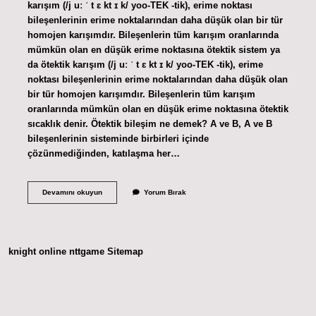
karışım (/j uː ˈ t ɛ kt ɪ k/ yoo-TEK -tik), erime noktası
bileşenlerinin erime noktalarından daha düşük olan bir tür
homojen karışımdır. Bileşenlerin tüm karışım oranlarında
mümkün olan en düşük erime noktasına ötektik sistem ya
da ötektik karışım (/j uː ˈ t ɛ kt ɪ k/ yoo-TEK -tik), erime
noktası bileşenlerinin erime noktalarından daha düşük olan
bir tür homojen karışımdır. Bileşenlerin tüm karışım
oranlarında mümkün olan en düşük erime noktasına ötektik
sıcaklık denir. Ötektik bileşim ne demek? A ve B, A ve B
bileşenlerinin sisteminde birbirleri içinde
çözünmediğinden, katılaşma her…
Ötektik
Devamını okuyun
Yorum Bırak
Alaşım
Ne
Demek
knight online
nttgame
Sitemap