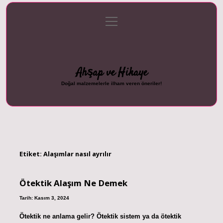
menüyü
Anasayfa
Gizlilik Politikası
Yasal Uyarı
aç
Hakkımızda
Ahşap ve Hikaye
Doğal malzemelerle ilham veren öneriler!
Etiket:
Alaşımlar nasıl ayrılır
Ötektik Alaşım Ne Demek
Tarih: Kasım 3, 2024
Ötektik ne anlama gelir? Ötektik sistem ya da ötektik