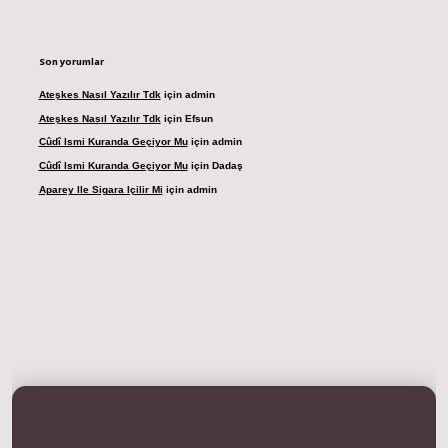
Son yorumlar
Ateşkes Nasıl Yazılır Tdk
için
admin
Ateşkes Nasıl Yazılır Tdk
için
Efsun
Cûdî Ismi Kuranda Geçiyor Mu
için
admin
Cûdî Ismi Kuranda Geçiyor Mu
için
Dadaş
Aparey Ile Sigara Içilir Mi
için
admin
 adresi
betexper.xyz
m elexbet