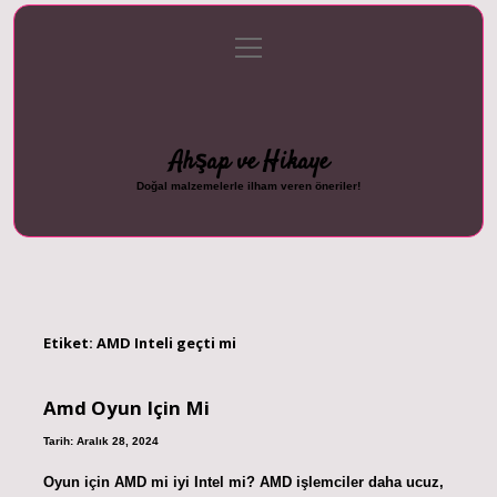
menüyü
Anasayfa
Gizlilik Politikası
Yasal Uyarı
aç
Hakkımızda
Ahşap ve Hikaye
Doğal malzemelerle ilham veren öneriler!
Etiket:
AMD Inteli geçti mi
Amd Oyun Için Mi
Tarih: Aralık 28, 2024
Oyun için AMD mi iyi Intel mi? AMD işlemciler daha ucuz,