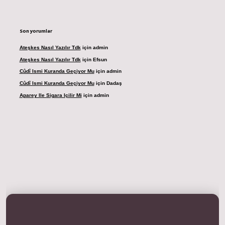
Son yorumlar
Ateşkes Nasıl Yazılır Tdk
için
admin
Ateşkes Nasıl Yazılır Tdk
için
Efsun
Cûdî Ismi Kuranda Geçiyor Mu
için
admin
Cûdî Ismi Kuranda Geçiyor Mu
için
Dadaş
Aparey Ile Sigara Içilir Mi
için
admin
dresi
betexper.xyz
m elexbet