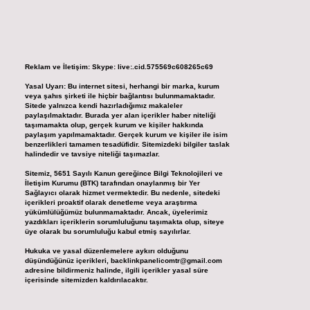
Reklam ve İletişim:
Skype: live:.cid.575569c608265c69
Yasal Uyarı:
Bu internet sitesi, herhangi bir marka, kurum
veya şahıs şirketi ile hiçbir bağlantısı bulunmamaktadır.
Sitede yalnızca kendi hazırladığımız makaleler
paylaşılmaktadır. Burada yer alan içerikler haber niteliği
taşımamakta olup, gerçek kurum ve kişiler hakkında
paylaşım yapılmamaktadır. Gerçek kurum ve kişiler ile isim
benzerlikleri tamamen tesadüfidir. Sitemizdeki bilgiler taslak
halindedir ve tavsiye niteliği taşımazlar.
Sitemiz, 5651 Sayılı Kanun gereğince Bilgi Teknolojileri ve
İletişim Kurumu (BTK) tarafından onaylanmış bir Yer
Sağlayıcı olarak hizmet vermektedir. Bu nedenle, sitedeki
içerikleri proaktif olarak denetleme veya araştırma
yükümlülüğümüz bulunmamaktadır. Ancak, üyelerimiz
yazdıkları içeriklerin sorumluluğunu taşımakta olup, siteye
üye olarak bu sorumluluğu kabul etmiş sayılırlar.
Hukuka ve yasal düzenlemelere aykırı olduğunu
düşündüğünüz içerikleri,
backlinkpanelicomtr@gmail.com
adresine bildirmeniz halinde, ilgili içerikler yasal süre
içerisinde sitemizden kaldırılacaktır.