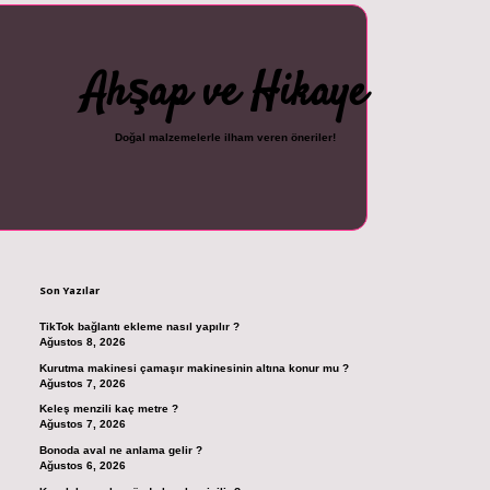
Ahşap ve Hikaye
Doğal malzemelerle ilham veren öneriler!
Sidebar
cel giriş
ilbet casino
ilbet yeni giriş
Betexper giriş adresi
betexper.xyz
m el
Son Yazılar
TikTok bağlantı ekleme nasıl yapılır ?
Ağustos 8, 2026
Kurutma makinesi çamaşır makinesinin altına konur mu ?
Ağustos 7, 2026
Keleş menzili kaç metre ?
Ağustos 7, 2026
Bonoda aval ne anlama gelir ?
Ağustos 6, 2026