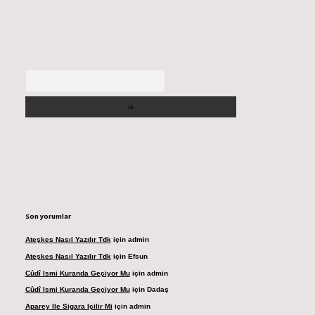
Arama
Son yorumlar
Ateşkes Nasıl Yazılır Tdk
için
admin
Ateşkes Nasıl Yazılır Tdk
için
Efsun
Cûdî Ismi Kuranda Geçiyor Mu
için
admin
Cûdî Ismi Kuranda Geçiyor Mu
için
Dadaş
Aparey Ile Sigara Içilir Mi
için
admin