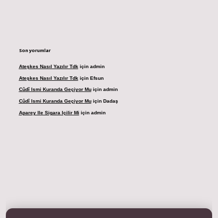
Son yorumlar
Ateşkes Nasıl Yazılır Tdk
için
admin
Ateşkes Nasıl Yazılır Tdk
için
Efsun
Cûdî Ismi Kuranda Geçiyor Mu
için
admin
Cûdî Ismi Kuranda Geçiyor Mu
için
Dadaş
Aparey Ile Sigara Içilir Mi
için
admin
 casino
ilbet yeni giriş
Betexper giriş adresi
betexper.xyz
m elexbet