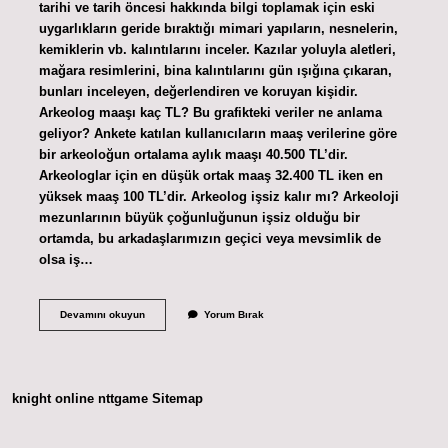
tarihi ve tarih öncesi hakkında bilgi toplamak için eski
uygarlıkların geride bıraktığı mimari yapıların, nesnelerin,
kemiklerin vb. kalıntılarını inceler. Kazılar yoluyla aletleri,
mağara resimlerini, bina kalıntılarını gün ışığına çıkaran,
bunları inceleyen, değerlendiren ve koruyan kişidir.
Arkeolog maaşı kaç TL? Bu grafikteki veriler ne anlama
geliyor? Ankete katılan kullanıcıların maaş verilerine göre
bir arkeoloğun ortalama aylık maaşı 40.500 TL’dir.
Arkeologlar için en düşük ortak maaş 32.400 TL iken en
yüksek maaş 100 TL’dir. Arkeolog işsiz kalır mı? Arkeoloji
mezunlarının büyük çoğunluğunun işsiz olduğu bir
ortamda, bu arkadaşlarımızın geçici veya mevsimlik de
olsa iş…
Arkeolog
Devamını okuyun
Yorum Bırak
Bir
Meslek
Mi
knight online
nttgame
Sitemap