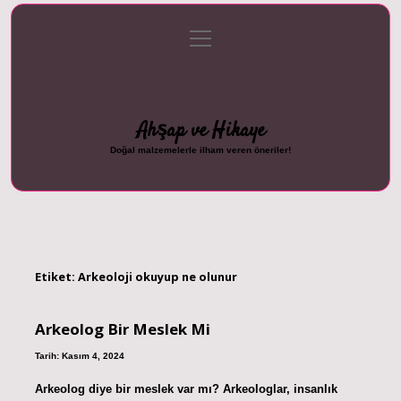
menüyü
Anasayfa
Gizlilik Politikası
Yasal Uyarı
aç
Hakkımızda
Ahşap ve Hikaye
Doğal malzemelerle ilham veren öneriler!
Etiket:
Arkeoloji okuyup ne olunur
Arkeolog Bir Meslek Mi
Tarih: Kasım 4, 2024
Arkeolog diye bir meslek var mı? Arkeologlar, insanlık