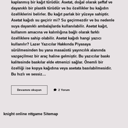
kaplanmış bir kağıt türüdür. Asetat, doğal olarak şeffaf ve
dayanıklı bir plastik türüdür ve bu özellikler bu kağıdın
özelliklerini belirler. Bu kağıt parlak bir yüzeye sahiptir.
Asetat kağıdı su geçirir mi? Su geçirmezdir ve bu nedenle
suya dayanıklı ambalajlarda kullanılabilir. Asetat kağıt,
kullanım amacına ve kalınlığına bağlı olarak farklı
özelliklere sahip olabilir. Asetat kağıdı hangi yazıcı
kullanılır? Lazer Yazıcılar Hakkında Piyasaya
sürülmesinden bu yana masaüstü yayıncılık alanında
vazgeçilmez bir araç haline gelmiştir. Bu yazıcılar baskı
kalitesinde baskılar elde etmenizi sağlar. Önemli bir
özelliği ise kopya kağıdına veya asetata basılabilmesidir.
Bu hızlı ve sessiz…
Asetat
Devamını okuyun
2 Yorum
Kağıdı
Şeffaf
Mıdır
knight online
nttgame
Sitemap