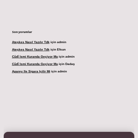
Son yorumlar
Ateşkes Nasıl Yazılır Tdk
için
admin
Ateşkes Nasıl Yazılır Tdk
için
Efsun
Cûdî Ismi Kuranda Geçiyor Mu
için
admin
Cûdî Ismi Kuranda Geçiyor Mu
için
Dadaş
Aparey Ile Sigara Içilir Mi
için
admin
resi
betexper.xyz
m elexbet