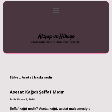
menüyü
Anasayfa
Gizlilik Politikası
Yasal Uyarı
aç
Hakkımızda
Ahşap ve Hikaye
Doğal malzemelerle ilham veren öneriler!
Etiket:
Asetat baskı nedir
Asetat Kağıdı Şeffaf Mıdır
Tarih: Kasım 3, 2024
Şeffaf kağıt nedir? Asetat kağıt, asetat malzemesiyle