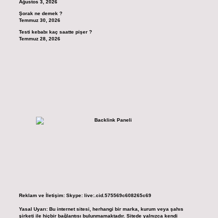
Ağustos 3, 2026
Şorak ne demek ?
Temmuz 30, 2026
Testi kebabı kaç saatte pişer ?
Temmuz 28, 2026
Reklam ve İletişim:
Skype: live:.cid.575569c608265c69
Yasal Uyarı:
Bu internet sitesi, herhangi bir marka, kurum veya şahıs
şirketi ile hiçbir bağlantısı bulunmamaktadır. Sitede yalnızca kendi