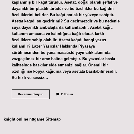
kaplanmış bir kağıt türüdür. Asetat, doğal olarak şeffaf ve
dayanıklı bir plastik türüdür ve bu özellikler bu kağıdın
özelliklerini belirler. Bu kağıt parlak bir yüzeye sahiptir.
Asetat kağıdı su geçirir mi? Su geçirmezdir ve bu nedenle
suya dayanıklı ambalajlarda kullanılabilir. Asetat kağıt,
kullanım amacına ve kalınlığına bağlı olarak farklı
özelliklere sahip olabilir. Asetat kağıdı hangi yazıcı
kullanılır? Lazer Yazıcılar Hakkında Piyasaya
sürülmesinden bu yana masaüstü yayıncılık alanında
vazgeçilmez bir araç haline gelmiştir. Bu yazıcılar baskı
kalitesinde baskılar elde etmenizi sağlar. Önemli bir
özelliği ise kopya kağıdına veya asetata basılabilmesidir.
Bu hızlı ve sessiz…
Asetat
Devamını okuyun
2 Yorum
Kağıdı
Şeffaf
Mıdır
knight online
nttgame
Sitemap