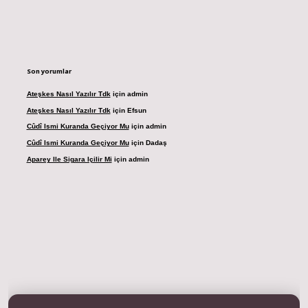
Son yorumlar
Ateşkes Nasıl Yazılır Tdk
için
admin
Ateşkes Nasıl Yazılır Tdk
için
Efsun
Cûdî Ismi Kuranda Geçiyor Mu
için
admin
Cûdî Ismi Kuranda Geçiyor Mu
için
Dadaş
Aparey Ile Sigara Içilir Mi
için
admin
dresi
betexper.xyz
m elexbet