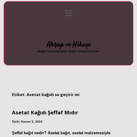
menüyü
Anasayfa
Gizlilik Politikası
Yasal Uyarı
aç
Hakkımızda
Ahşap ve Hikaye
Doğal malzemelerle ilham veren öneriler!
Etiket:
Asetat kağıdı su geçirir mi
Asetat Kağıdı Şeffaf Mıdır
Tarih: Kasım 3, 2024
Şeffaf kağıt nedir? Asetat kağıt, asetat malzemesiyle