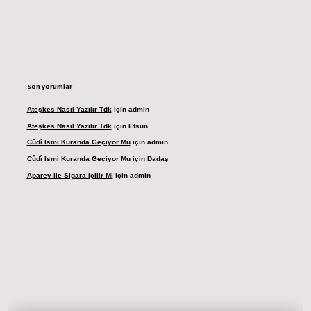
Son yorumlar
Ateşkes Nasıl Yazılır Tdk
için
admin
Ateşkes Nasıl Yazılır Tdk
için
Efsun
Cûdî Ismi Kuranda Geçiyor Mu
için
admin
Cûdî Ismi Kuranda Geçiyor Mu
için
Dadaş
Aparey Ile Sigara Içilir Mi
için
admin
dresi
betexper.xyz
m elexbet