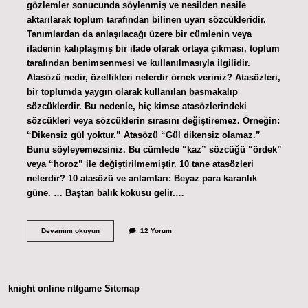
gözlemler sonucunda söylenmiş ve nesilden nesile
aktarılarak toplum tarafından bilinen uyarı sözcükleridir.
Tanımlardan da anlaşılacağı üzere bir cümlenin veya
ifadenin kalıplaşmış bir ifade olarak ortaya çıkması, toplum
tarafından benimsenmesi ve kullanılmasıyla ilgilidir.
Atasözü nedir, özellikleri nelerdir örnek veriniz? Atasözleri,
bir toplumda yaygın olarak kullanılan basmakalıp
sözcüklerdir. Bu nedenle, hiç kimse atasözlerindeki
sözcükleri veya sözcüklerin sırasını değiştiremez. Örneğin:
“Dikensiz gül yoktur.” Atasözü “Gül dikensiz olamaz.”
Bunu söyleyemezsiniz. Bu cümlede “kaz” sözcüğü “ördek”
veya “horoz” ile değiştirilmemiştir. 10 tane atasözleri
nelerdir? 10 atasözü ve anlamları: Beyaz para karanlık
güne. … Baştan balık kokusu gelir.…
Atasözleri
Devamını okuyun
12 Yorum
Nedir
7
Sınıf
knight online
nttgame
Sitemap