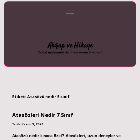
menüyü
Anasayfa
Gizlilik Politikası
Yasal Uyarı
aç
Hakkımızda
Ahşap ve Hikaye
Doğal malzemelerle ilham veren öneriler!
Etiket:
Atasözü nedir 5 sinif
Atasözleri Nedir 7 Sınıf
Tarih: Kasım 3, 2024
Atasözü nedir kısaca özet? Atasözleri, uzun deneyler ve