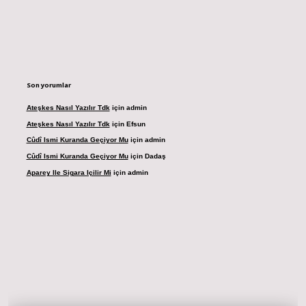
Son yorumlar
Ateşkes Nasıl Yazılır Tdk
için
admin
Ateşkes Nasıl Yazılır Tdk
için
Efsun
Cûdî Ismi Kuranda Geçiyor Mu
için
admin
Cûdî Ismi Kuranda Geçiyor Mu
için
Dadaş
Aparey Ile Sigara Içilir Mi
için
admin
dresi
betexper.xyz
m elexbet