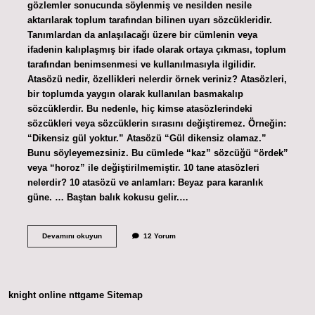
gözlemler sonucunda söylenmiş ve nesilden nesile
aktarılarak toplum tarafından bilinen uyarı sözcükleridir.
Tanımlardan da anlaşılacağı üzere bir cümlenin veya
ifadenin kalıplaşmış bir ifade olarak ortaya çıkması, toplum
tarafından benimsenmesi ve kullanılmasıyla ilgilidir.
Atasözü nedir, özellikleri nelerdir örnek veriniz? Atasözleri,
bir toplumda yaygın olarak kullanılan basmakalıp
sözcüklerdir. Bu nedenle, hiç kimse atasözlerindeki
sözcükleri veya sözcüklerin sırasını değiştiremez. Örneğin:
“Dikensiz gül yoktur.” Atasözü “Gül dikensiz olamaz.”
Bunu söyleyemezsiniz. Bu cümlede “kaz” sözcüğü “ördek”
veya “horoz” ile değiştirilmemiştir. 10 tane atasözleri
nelerdir? 10 atasözü ve anlamları: Beyaz para karanlık
güne. … Baştan balık kokusu gelir.…
Atasözleri
Devamını okuyun
12 Yorum
Nedir
7
Sınıf
knight online
nttgame
Sitemap