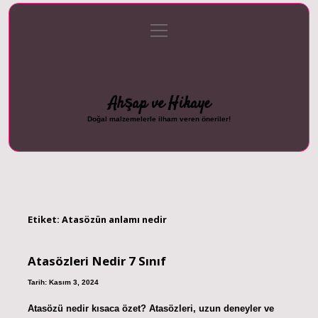
menüyü
Anasayfa
Gizlilik Politikası
Yasal Uyarı
aç
Hakkımızda
Ahşap ve Hikaye
Doğal malzemelerle ilham veren öneriler!
Etiket:
Atasözün anlamı nedir
Atasözleri Nedir 7 Sınıf
Tarih: Kasım 3, 2024
Atasözü nedir kısaca özet? Atasözleri, uzun deneyler ve