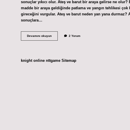
sonuçlar yıkıcı olur. Ateş ve barut bir araya gelirse ne olur?
madde bir araya geldiğinde patlama ve yangın tehlikesi çok b
gireceğini vurgular. Ateş ve barut neden yan yana durmaz? Ate
sonuçlara…
Ateş
Devamını okuyun
2 Yorum
Ile
Barut
Bir
Yerde
Durmaz
knight online
nttgame
Sitemap
Ne
Demek