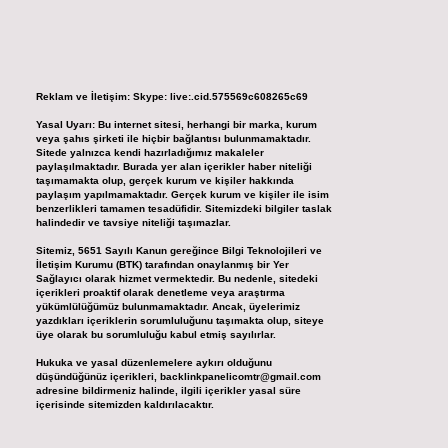
Reklam ve İletişim:
Skype: live:.cid.575569c608265c69
Yasal Uyarı:
Bu internet sitesi, herhangi bir marka, kurum
veya şahıs şirketi ile hiçbir bağlantısı bulunmamaktadır.
Sitede yalnızca kendi hazırladığımız makaleler
paylaşılmaktadır. Burada yer alan içerikler haber niteliği
taşımamakta olup, gerçek kurum ve kişiler hakkında
paylaşım yapılmamaktadır. Gerçek kurum ve kişiler ile isim
benzerlikleri tamamen tesadüfidir. Sitemizdeki bilgiler taslak
halindedir ve tavsiye niteliği taşımazlar.
Sitemiz, 5651 Sayılı Kanun gereğince Bilgi Teknolojileri ve
İletişim Kurumu (BTK) tarafından onaylanmış bir Yer
Sağlayıcı olarak hizmet vermektedir. Bu nedenle, sitedeki
içerikleri proaktif olarak denetleme veya araştırma
yükümlülüğümüz bulunmamaktadır. Ancak, üyelerimiz
yazdıkları içeriklerin sorumluluğunu taşımakta olup, siteye
üye olarak bu sorumluluğu kabul etmiş sayılırlar.
Hukuka ve yasal düzenlemelere aykırı olduğunu
düşündüğünüz içerikleri,
backlinkpanelicomtr@gmail.com
adresine bildirmeniz halinde, ilgili içerikler yasal süre
içerisinde sitemizden kaldırılacaktır.