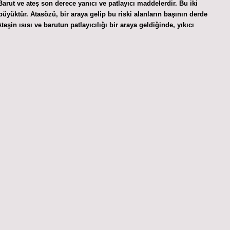
 Barut ve ateş son derece yanıcı ve patlayıcı maddelerdir. Bu iki
üyüktür. Atasözü, bir araya gelip bu riski alanların başının derde
şin ısısı ve barutun patlayıcılığı bir araya geldiğinde, yıkıcı