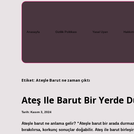
Anasayfa
Gizlilik Politikası
Yasal Uyarı
Hakkım
Etiket:
Ateşle Barut ne zaman çıktı
Ateş Ile Barut Bir Yerd
Tarih: Kasım 3, 2024
Ateşle barut ne anlama gelir? “Ateşle barut bir arada durmaz
bırakılırsa, korkunç sonuçlar doğabilir. Ateş ile barut birleş