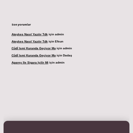
Son yorumlar
Ateşkes Nasıl Yazılır Tdk
için
admin
Ateşkes Nasıl Yazılır Tdk
için
Efsun
Cûdî Ismi Kuranda Geçiyor Mu
için
admin
Cûdî Ismi Kuranda Geçiyor Mu
için
Dadaş
Aparey Ile Sigara Içilir Mi
için
admin
per giriş adresi
betexper.xyz
m elexbet