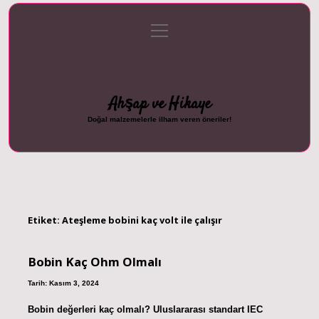
menüyü
Anasayfa
Gizlilik Politikası
Yasal Uyarı
aç
Hakkımızda
Ahşap ve Hikaye
Doğal malzemelerle ilham veren öneriler!
Etiket:
Ateşleme bobini kaç volt ile çalışır
Bobin Kaç Ohm Olmalı
Tarih: Kasım 3, 2024
Bobin değerleri kaç olmalı? Uluslararası standart IEC