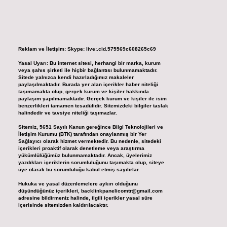
Reklam ve İletişim:
Skype: live:.cid.575569c608265c69
Yasal Uyarı:
Bu internet sitesi, herhangi bir marka, kurum
veya şahıs şirketi ile hiçbir bağlantısı bulunmamaktadır.
Sitede yalnızca kendi hazırladığımız makaleler
paylaşılmaktadır. Burada yer alan içerikler haber niteliği
taşımamakta olup, gerçek kurum ve kişiler hakkında
paylaşım yapılmamaktadır. Gerçek kurum ve kişiler ile isim
benzerlikleri tamamen tesadüfidir. Sitemizdeki bilgiler taslak
halindedir ve tavsiye niteliği taşımazlar.
Sitemiz, 5651 Sayılı Kanun gereğince Bilgi Teknolojileri ve
İletişim Kurumu (BTK) tarafından onaylanmış bir Yer
Sağlayıcı olarak hizmet vermektedir. Bu nedenle, sitedeki
içerikleri proaktif olarak denetleme veya araştırma
yükümlülüğümüz bulunmamaktadır. Ancak, üyelerimiz
yazdıkları içeriklerin sorumluluğunu taşımakta olup, siteye
üye olarak bu sorumluluğu kabul etmiş sayılırlar.
Hukuka ve yasal düzenlemelere aykırı olduğunu
düşündüğünüz içerikleri,
backlinkpanelicomtr@gmail.com
adresine bildirmeniz halinde, ilgili içerikler yasal süre
içerisinde sitemizden kaldırılacaktır.