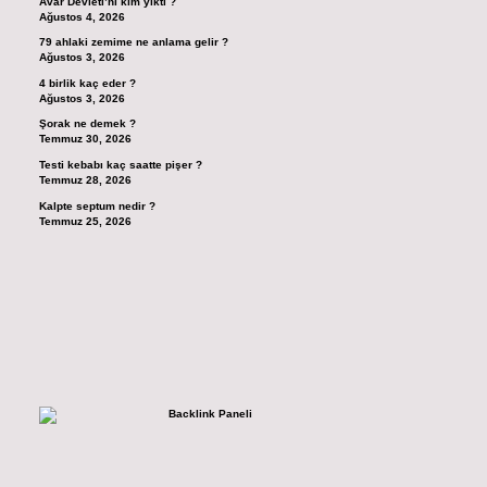
Avar Devleti’ni kim yıktı ?
Ağustos 4, 2026
79 ahlaki zemime ne anlama gelir ?
Ağustos 3, 2026
4 birlik kaç eder ?
Ağustos 3, 2026
Şorak ne demek ?
Temmuz 30, 2026
Testi kebabı kaç saatte pişer ?
Temmuz 28, 2026
Kalpte septum nedir ?
Temmuz 25, 2026