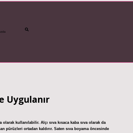
ızda
betci
vdcasino gün
re Uygulanır
va olarak kullanılabilir. Alçı sıva kısaca kaba sıva olarak da
uşan pürüzleri ortadan kaldırır. Saten sıva boyama öncesinde