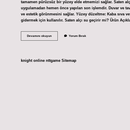
tamamen pürüzsüz bir yüzey elde etmemizi sağlar. Saten alçı 
uygulamadan hemen önce yapılan son işlemdir. Duvar ve tava
ve estetik görünmesini sağlar. Yüzey düzeltme: Kaba sıva v
gidermek için kullanılır. Saten alçı su geçirir mi? Ürün Açı
Saten
Devamını okuyun
Yorum Bırak
Alçı
Hangi
Yüzeylere
Uygulanır
knight online
nttgame
Sitemap