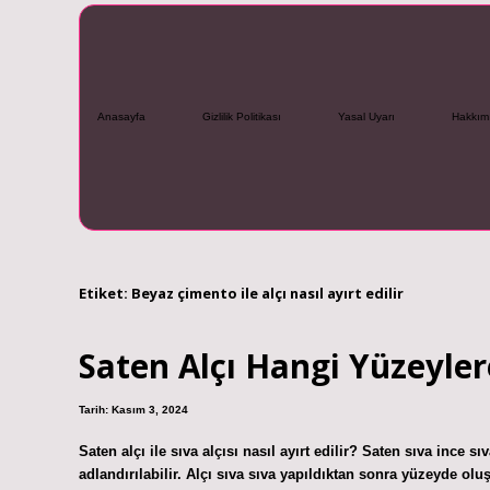
Anasayfa
Gizlilik Politikası
Yasal Uyarı
Hakkım
Etiket:
Beyaz çimento ile alçı nasıl ayırt edilir
Saten Alçı Hangi Yüzeyle
Tarih: Kasım 3, 2024
Saten alçı ile sıva alçısı nasıl ayırt edilir? Saten sıva ince sı
adlandırılabilir. Alçı sıva sıva yapıldıktan sonra yüzeyde ol