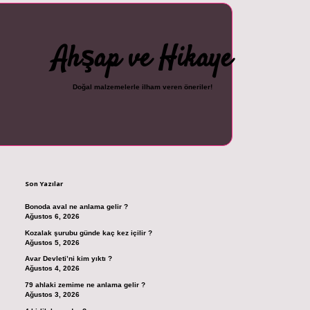
Ahşap ve Hikaye
Doğal malzemelerle ilham veren öneriler!
Sidebar
cel giriş
ilbet casino
ilbet yeni giriş
Betexper giriş adresi
betexper.xyz
m e
Son Yazılar
Bonoda aval ne anlama gelir ?
Ağustos 6, 2026
Kozalak şurubu günde kaç kez içilir ?
Ağustos 5, 2026
Avar Devleti’ni kim yıktı ?
Ağustos 4, 2026
79 ahlaki zemime ne anlama gelir ?
Ağustos 3, 2026