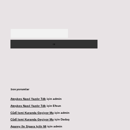
Arama
Son yorumlar
Ateşkes Nasıl Yazılır Tdk
için
admin
Ateşkes Nasıl Yazılır Tdk
için
Efsun
Cûdî Ismi Kuranda Geçiyor Mu
için
admin
Cûdî Ismi Kuranda Geçiyor Mu
için
Dadaş
Aparey Ile Sigara Içilir Mi
için
admin