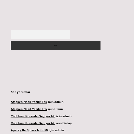
Arama
Son yorumlar
Ateşkes Nasıl Yazılır Tdk
için
admin
Ateşkes Nasıl Yazılır Tdk
için
Efsun
Cûdî Ismi Kuranda Geçiyor Mu
için
admin
Cûdî Ismi Kuranda Geçiyor Mu
için
Dadaş
Aparey Ile Sigara Içilir Mi
için
admin