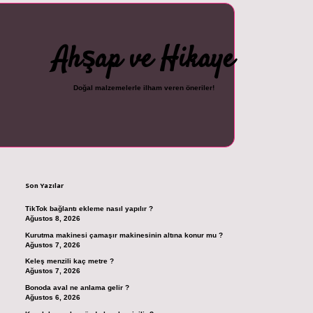
Ahşap ve Hikaye
Doğal malzemelerle ilham veren öneriler!
Sidebar
cel giriş
ilbet casino
ilbet yeni giriş
Betexper giriş adresi
betexper.xyz
m el
Son Yazılar
TikTok bağlantı ekleme nasıl yapılır ?
Ağustos 8, 2026
Kurutma makinesi çamaşır makinesinin altına konur mu ?
Ağustos 7, 2026
Keleş menzili kaç metre ?
Ağustos 7, 2026
Bonoda aval ne anlama gelir ?
Ağustos 6, 2026