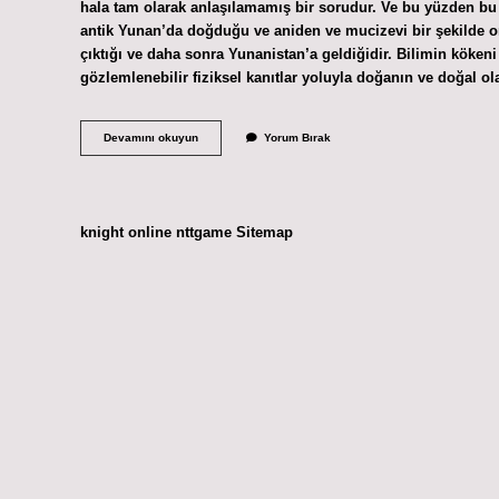
hala tam olarak anlaşılamamış bir sorudur. Ve bu yüzden bu 
antik Yunan’da doğduğu ve aniden ve mucizevi bir şekilde ort
çıktığı ve daha sonra Yunanistan’a geldiğidir. Bilimin kökeni
gözlemlenebilir fiziksel kanıtlar yoluyla doğanın ve doğal ol
Bilim
Devamını okuyun
Yorum Bırak
Nereden
Çıktı
knight online
nttgame
Sitemap