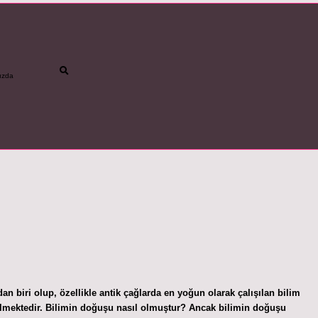
ızda
betci
vdcasino gün
an biri olup, özellikle antik çağlarda en yoğun olarak çalışılan bilim
edilmektedir. Bilimin doğuşu nasıl olmuştur? Ancak bilimin doğuşu