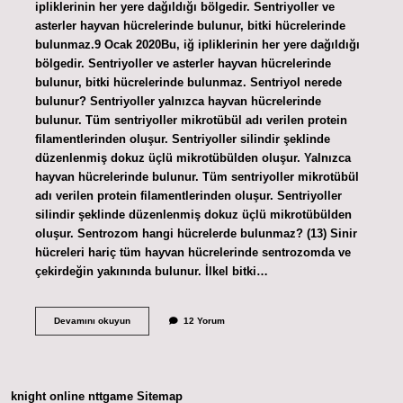
ipliklerinin her yere dağıldığı bölgedir. Sentriyoller ve
asterler hayvan hücrelerinde bulunur, bitki hücrelerinde
bulunmaz.9 Ocak 2020Bu, iğ ipliklerinin her yere dağıldığı
bölgedir. Sentriyoller ve asterler hayvan hücrelerinde
bulunur, bitki hücrelerinde bulunmaz. Sentriyol nerede
bulunur? Sentriyoller yalnızca hayvan hücrelerinde
bulunur. Tüm sentriyoller mikrotübül adı verilen protein
filamentlerinden oluşur. Sentriyoller silindir şeklinde
düzenlenmiş dokuz üçlü mikrotübülden oluşur. Yalnızca
hayvan hücrelerinde bulunur. Tüm sentriyoller mikrotübül
adı verilen protein filamentlerinden oluşur. Sentriyoller
silindir şeklinde düzenlenmiş dokuz üçlü mikrotübülden
oluşur. Sentrozom hangi hücrelerde bulunmaz? (13) Sinir
hücreleri hariç tüm hayvan hücrelerinde sentrozomda ve
çekirdeğin yakınında bulunur. İlkel bitki…
Bitki
Devamını okuyun
12 Yorum
Hücrelerinde
Sentriyol
Var
Mı
knight online
nttgame
Sitemap