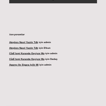
Son yorumlar
Ateşkes Nasıl Yazılır Tdk
için
admin
Ateşkes Nasıl Yazılır Tdk
için
Efsun
Cûdî Ismi Kuranda Geçiyor Mu
için
admin
Cûdî Ismi Kuranda Geçiyor Mu
için
Dadaş
Aparey Ile Sigara Içilir Mi
için
admin