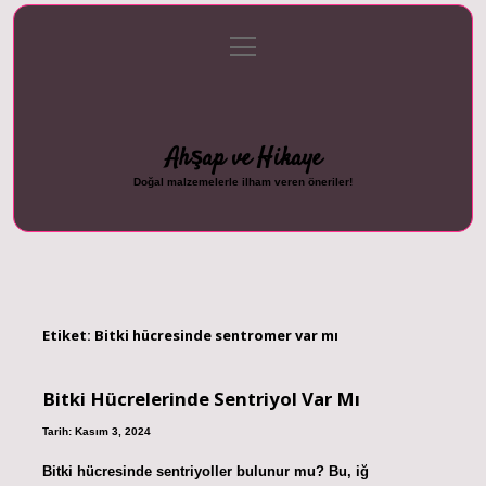
menüyü
Anasayfa
Gizlilik Politikası
Yasal Uyarı
aç
Hakkımızda
Ahşap ve Hikaye
Doğal malzemelerle ilham veren öneriler!
Etiket:
Bitki hücresinde sentromer var mı
Bitki Hücrelerinde Sentriyol Var Mı
Tarih: Kasım 3, 2024
Bitki hücresinde sentriyoller bulunur mu? Bu, iğ