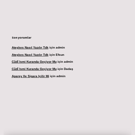
Son yorumlar
Ateşkes Nasıl Yazılır Tdk
için
admin
Ateşkes Nasıl Yazılır Tdk
için
Efsun
Cûdî Ismi Kuranda Geçiyor Mu
için
admin
Cûdî Ismi Kuranda Geçiyor Mu
için
Dadaş
Aparey Ile Sigara Içilir Mi
için
admin
adresi
betexper.xyz
m elexbet