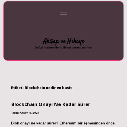
menüyü
Anasayfa
Gizlilik Politikası
Yasal Uyarı
aç
Hakkımızda
Ahşap ve Hikaye
Doğal malzemelerle ilham veren öneriler!
Etiket:
Blockchain nedir en basit
Blockchain Onayı Ne Kadar Sürer
Tarih: Kasım 4, 2024
Blok onayı ne kadar sürer? Ethereum birleşmesinden önce,