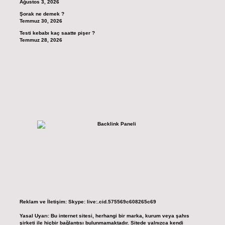
Ağustos 3, 2026
Şorak ne demek ?
Temmuz 30, 2026
Testi kebabı kaç saatte pişer ?
Temmuz 28, 2026
Reklam ve İletişim:
Skype: live:.cid.575569c608265c69
Yasal Uyarı:
Bu internet sitesi, herhangi bir marka, kurum veya şahıs
şirketi ile hiçbir bağlantısı bulunmamaktadır. Sitede yalnızca kendi