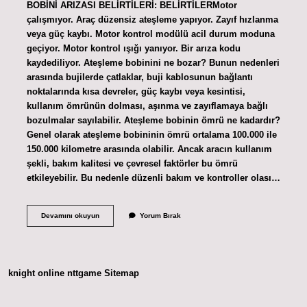
BOBİNİ ARIZASI BELİRTİLERİ: BELİRTİLERMotor
çalışmıyor. Araç düzensiz ateşleme yapıyor. Zayıf hızlanma
veya güç kaybı. Motor kontrol modülü acil durum moduna
geçiyor. Motor kontrol ışığı yanıyor. Bir arıza kodu
kaydediliyor. Ateşleme bobinini ne bozar? Bunun nedenleri
arasında bujilerde çatlaklar, buji kablosunun bağlantı
noktalarında kısa devreler, güç kaybı veya kesintisi,
kullanım ömrünün dolması, aşınma ve zayıflamaya bağlı
bozulmalar sayılabilir. Ateşleme bobinin ömrü ne kadardır?
Genel olarak ateşleme bobininin ömrü ortalama 100.000 ile
150.000 kilometre arasında olabilir. Ancak aracın kullanım
şekli, bakım kalitesi ve çevresel faktörler bu ömrü
etkileyebilir. Bu nedenle düzenli bakım ve kontroller olası…
Ateşleme
Devamını okuyun
Yorum Bırak
Bobini
Temizlenir
Mi
knight online
nttgame
Sitemap