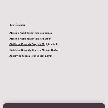
Son yorumlar
Ateşkes Nasıl Yazılır Tdk
için
admin
Ateşkes Nasıl Yazılır Tdk
için
Efsun
Cûdî Ismi Kuranda Geçiyor Mu
için
admin
Cûdî Ismi Kuranda Geçiyor Mu
için
Dadaş
Aparey Ile Sigara Içilir Mi
için
admin
resi
betexper.xyz
m elexbet