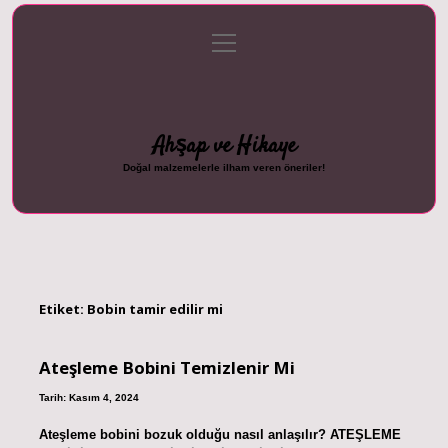
menüyü
Anasayfa
Gizlilik Politikası
Yasal Uyarı
aç
Hakkımızda
Ahşap ve Hikaye
Doğal malzemelerle ilham veren öneriler!
Etiket:
Bobin tamir edilir mi
Ateşleme Bobini Temizlenir Mi
Tarih: Kasım 4, 2024
Ateşleme bobini bozuk olduğu nasıl anlaşılır? ATEŞLEME