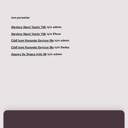
Son yorumlar
Ateşkes Nasıl Yazılır Tdk
için
admin
Ateşkes Nasıl Yazılır Tdk
için
Efsun
Cûdî Ismi Kuranda Geçiyor Mu
için
admin
Cûdî Ismi Kuranda Geçiyor Mu
için
Dadaş
Aparey Ile Sigara Içilir Mi
için
admin
dresi
betexper.xyz
m elexbet