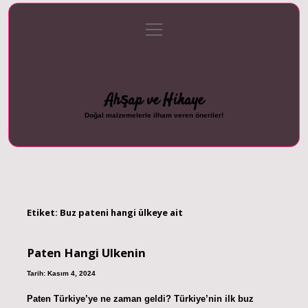
menüyü
Anasayfa
Gizlilik Politikası
Yasal Uyarı
aç
Hakkımızda
Ahşap ve Hikaye
Doğal malzemelerle ilham veren öneriler!
Etiket:
Buz pateni hangi ülkeye ait
Paten Hangi Ulkenin
Tarih: Kasım 4, 2024
Paten Türkiye’ye ne zaman geldi? Türkiye’nin ilk buz