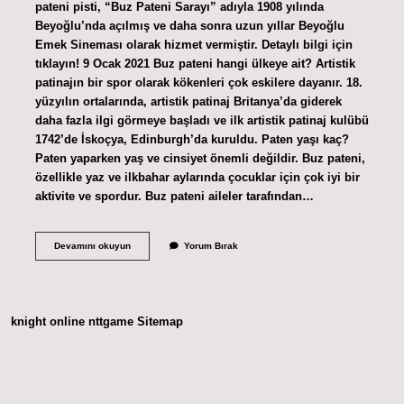
pateni pisti, “Buz Pateni Sarayı” adıyla 1908 yılında
Beyoğlu’nda açılmış ve daha sonra uzun yıllar Beyoğlu
Emek Sineması olarak hizmet vermiştir. Detaylı bilgi için
tıklayın! 9 Ocak 2021 Buz pateni hangi ülkeye ait? Artistik
patinajın bir spor olarak kökenleri çok eskilere dayanır. 18.
yüzyılın ortalarında, artistik patinaj Britanya’da giderek
daha fazla ilgi görmeye başladı ve ilk artistik patinaj kulübü
1742’de İskoçya, Edinburgh’da kuruldu. Paten yaşı kaç?
Paten yaparken yaş ve cinsiyet önemli değildir. Buz pateni,
özellikle yaz ve ilkbahar aylarında çocuklar için çok iyi bir
aktivite ve spordur. Buz pateni aileler tarafından…
Paten
Devamını okuyun
Yorum Bırak
Hangi
Ulkenin
knight online
nttgame
Sitemap