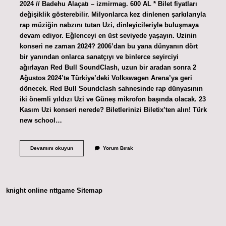
2024 // Badehu Alaçatı – izmirmag. 600 AL * Bilet fiyatları
değişiklik gösterebilir. Milyonlarca kez dinlenen şarkılarıyla
rap müziğin nabzını tutan Uzi, dinleyicileriyle buluşmaya
devam ediyor. Eğlenceyi en üst seviyede yaşayın. Uzinin
konseri ne zaman 2024? 2006’dan bu yana dünyanın dört
bir yanından onlarca sanatçıyı ve binlerce seyirciyi
ağırlayan Red Bull SoundClash, uzun bir aradan sonra 2
Ağustos 2024’te Türkiye’deki Volkswagen Arena’ya geri
dönecek. Red Bull Soundclash sahnesinde rap dünyasının
iki önemli yıldızı Uzi ve Güneş mikrofon başında olacak. 23
Kasım Uzi konseri nerede? Biletlerinizi Biletix’ten alın! Türk
new school…
İZmir
Devamını okuyun
Yorum Bırak
Arena
Uzi
Konseri
Ne
Zaman
knight online
nttgame
Sitemap