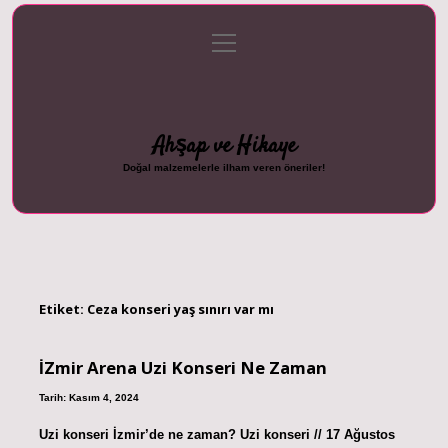
menüyü
Anasayfa
Gizlilik Politikası
Yasal Uyarı
aç
Hakkımızda
Ahşap ve Hikaye
Doğal malzemelerle ilham veren öneriler!
Etiket:
Ceza konseri yaş sınırı var mı
İZmir Arena Uzi Konseri Ne Zaman
Tarih: Kasım 4, 2024
Uzi konseri İzmir’de ne zaman? Uzi konseri // 17 Ağustos