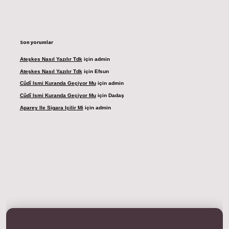
Son yorumlar
Ateşkes Nasıl Yazılır Tdk
için
admin
Ateşkes Nasıl Yazılır Tdk
için
Efsun
Cûdî Ismi Kuranda Geçiyor Mu
için
admin
Cûdî Ismi Kuranda Geçiyor Mu
için
Dadaş
Aparey Ile Sigara Içilir Mi
için
admin
adresi
betexper.xyz
m elexbet