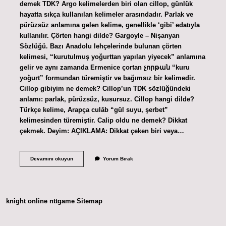
demek TDK? Argo kelimelerden biri olan cillop, günlük
hayatta sıkça kullanılan kelimeler arasındadır. Parlak ve
pürüzsüz anlamına gelen kelime, genellikle ‘gibi’ edatıyla
kullanılır. Çörten hangi dilde? Gargoyle – Nişanyan
Sözlüğü. Bazı Anadolu lehçelerinde bulunan çörten
kelimesi, “kurutulmuş yoğurttan yapılan yiyecek” anlamına
gelir ve aynı zamanda Ermenice çortan չորթան “kuru
yoğurt” formundan türemiştir ve bağımsız bir kelimedir.
Cillop gibiyim ne demek? Cillop’un TDK sözlüğündeki
anlamı: parlak, pürüzsüz, kusursuz. Cillop hangi dilde?
Türkçe kelime, Arapça culāb “gül suyu, şerbet”
kelimesinden türemiştir. Calip oldu ne demek? Dikkat
çekmek. Deyim: AÇIKLAMA: Dikkat çeken biri veya…
Cillop
Devamını okuyun
Yorum Bırak
Hangi
Dil
knight online
nttgame
Sitemap