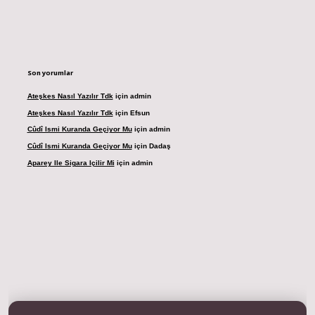
Son yorumlar
Ateşkes Nasıl Yazılır Tdk
için
admin
Ateşkes Nasıl Yazılır Tdk
için
Efsun
Cûdî Ismi Kuranda Geçiyor Mu
için
admin
Cûdî Ismi Kuranda Geçiyor Mu
için
Dadaş
Aparey Ile Sigara Içilir Mi
için
admin
resi
betexper.xyz
m elexbet