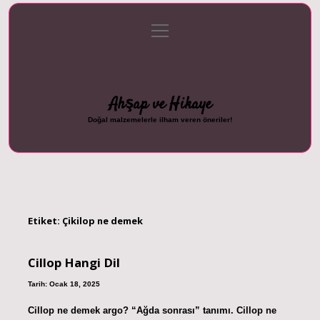
menüyü
Anasayfa
Gizlilik Politikası
Yasal Uyarı
aç
Hakkımızda
Ahşap ve Hikaye
Doğal malzemelerle ilham veren öneriler!
Etiket:
Çikilop ne demek
Cillop Hangi Dil
Tarih: Ocak 18, 2025
Cillop ne demek argo? “Ağda sonrası” tanımı. Cillop ne