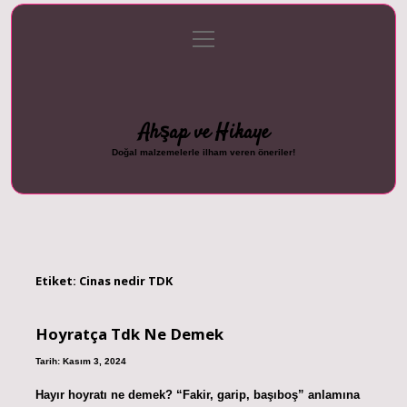
menüyü
Anasayfa
Gizlilik Politikası
Yasal Uyarı
aç
Hakkımızda
Ahşap ve Hikaye
Doğal malzemelerle ilham veren öneriler!
Etiket:
Cinas nedir TDK
Hoyratça Tdk Ne Demek
Tarih: Kasım 3, 2024
Hayır hoyratı ne demek? “Fakir, garip, başıboş” anlamına