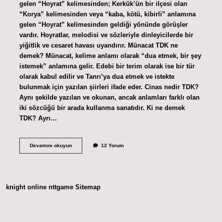
gelen “Hoyrat” kelimesinden; Kerkük’ün bir ilçesi olan
“Korya” kelimesinden veya “kaba, kötü, kibirli” anlamına
gelen “Hoyrat” kelimesinden geldiği yönünde görüşler
vardır. Hoyratlar, melodisi ve sözleriyle dinleyicilerde bir
yiğitlik ve cesaret havası uyandırır. Münacat TDK ne
demek? Münacat, kelime anlamı olarak “dua etmek, bir şey
istemek” anlamına gelir. Edebi bir terim olarak ise bir tür
olarak kabul edilir ve Tanrı’ya dua etmek ve istekte
bulunmak için yazılan şiirleri ifade eder. Cinas nedir TDK?
Aynı şekilde yazılan ve okunan, ancak anlamları farklı olan
iki sözcüğü bir arada kullanma sanatıdır. Ki ne demek
TDK? Ayrı…
Hoyratça
Devamını okuyun
12 Yorum
Tdk
Ne
Demek
knight online
nttgame
Sitemap