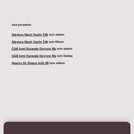
Son yorumlar
Ateşkes Nasıl Yazılır Tdk
için
admin
Ateşkes Nasıl Yazılır Tdk
için
Efsun
Cûdî Ismi Kuranda Geçiyor Mu
için
admin
Cûdî Ismi Kuranda Geçiyor Mu
için
Dadaş
Aparey Ile Sigara Içilir Mi
için
admin
dresi
betexper.xyz
m elexbet