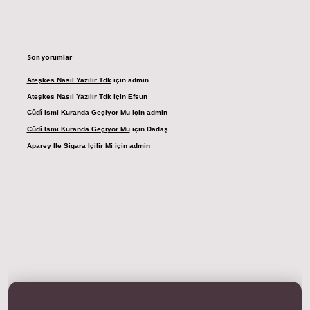
Son yorumlar
Ateşkes Nasıl Yazılır Tdk
için
admin
Ateşkes Nasıl Yazılır Tdk
için
Efsun
Cûdî Ismi Kuranda Geçiyor Mu
için
admin
Cûdî Ismi Kuranda Geçiyor Mu
için
Dadaş
Aparey Ile Sigara Içilir Mi
için
admin
ino güncel giriş
ilbet casino
ilbet yeni giriş
Betexper giriş adresi
betexper