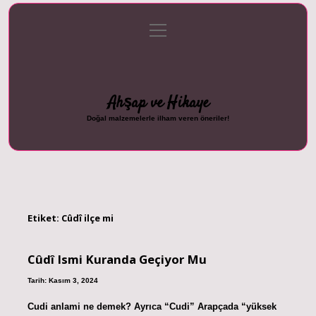
menüyü
Anasayfa
Gizlilik Politikası
Yasal Uyarı
aç
Hakkımızda
Ahşap ve Hikaye
Doğal malzemelerle ilham veren öneriler!
Etiket:
Cûdî ilçe mi
Cûdî Ismi Kuranda Geçiyor Mu
Tarih: Kasım 3, 2024
Cudi anlami ne demek? Ayrıca “Cudi” Arapçada “yüksek