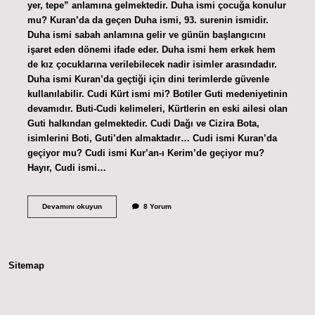
yer, tepe” anlamına gelmektedir. Duha ismi çocuğa konulur
mu? Kuran’da da geçen Duha ismi, 93. surenin ismidir.
Duha ismi sabah anlamına gelir ve günün başlangıcını
işaret eden dönemi ifade eder. Duha ismi hem erkek hem
de kız çocuklarına verilebilecek nadir isimler arasındadır.
Duha ismi Kuran’da geçtiği için dini terimlerde güvenle
kullanılabilir. Cudi Kürt ismi mi? Botiler Guti medeniyetinin
devamıdır. Buti-Cudi kelimeleri, Kürtlerin en eski ailesi olan
Guti halkından gelmektedir. Cudi Dağı ve Cizira Bota,
isimlerini Boti, Guti’den almaktadır… Cudi ismi Kuran’da
geçiyor mu? Cudi ismi Kur’an-ı Kerim’de geçiyor mu?
Hayır, Cudi ismi…
Cûdî
Devamını okuyun
8 Yorum
Ismi
Kuranda
Geçiyor
Mu
Sitemap