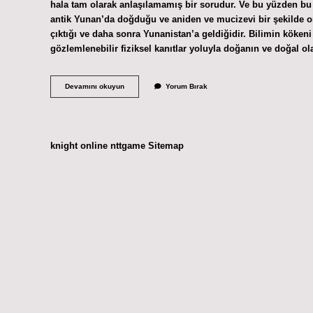
hala tam olarak anlaşılamamış bir sorudur. Ve bu yüzden bu 
antik Yunan’da doğduğu ve aniden ve mucizevi bir şekilde ort
çıktığı ve daha sonra Yunanistan’a geldiğidir. Bilimin kökeni
gözlemlenebilir fiziksel kanıtlar yoluyla doğanın ve doğal ol
Bilim
Devamını okuyun
Yorum Bırak
Nereden
Çıktı
knight online
nttgame
Sitemap