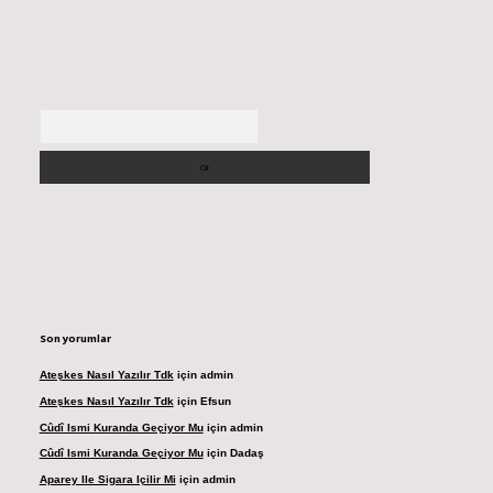
Arama
Son yorumlar
Ateşkes Nasıl Yazılır Tdk
için
admin
Ateşkes Nasıl Yazılır Tdk
için
Efsun
Cûdî Ismi Kuranda Geçiyor Mu
için
admin
Cûdî Ismi Kuranda Geçiyor Mu
için
Dadaş
Aparey Ile Sigara Içilir Mi
için
admin