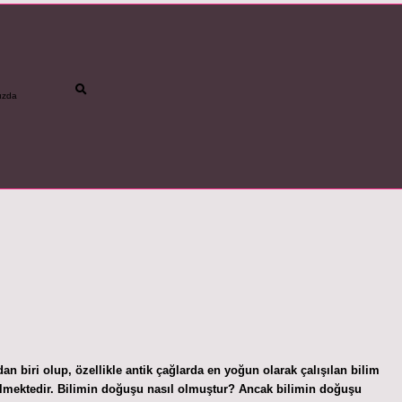
ızda
betci
vdcasino gü
an biri olup, özellikle antik çağlarda en yoğun olarak çalışılan bilim
edilmektedir. Bilimin doğuşu nasıl olmuştur? Ancak bilimin doğuşu