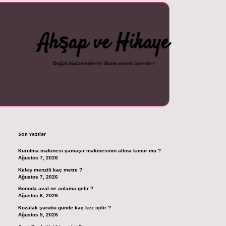
Ahşap ve Hikaye
Doğal malzemelerle ilham veren öneriler!
Sidebar
ncel giriş
ilbet casino
ilbet yeni giriş
Betexper giriş adresi
betexper.xyz
m e
Son Yazılar
Kurutma makinesi çamaşır makinesinin altına konur mu ?
Ağustos 7, 2026
Keleş menzili kaç metre ?
Ağustos 7, 2026
Bonoda aval ne anlama gelir ?
Ağustos 6, 2026
Kozalak şurubu günde kaç kez içilir ?
Ağustos 5, 2026