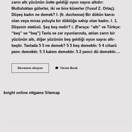
zarın altı yüzünün üstte geldiği oyun sayısı altıdır:
Mutluluktan gülerler, iki ve bire küserler (Yusuf Z. Ortaç).
Düşeş kadın ne demek? I. (fr. duchesse) Bir dükün karısı
olan veya miras yoluyla bir düklüğe sahip olan kadın. I. 1.
Düşesin statüsü. Şeş beş nedir? i. (Farsça: “altı” ve Türkçe:
“beş” ve “beş”) Tavla ve zar oyunlarında, atılan zarın bir
yüzünün altı, diğer yüzünün beş geldiği oyun sayısı altı-
beştir. Tavlada 5 5 ne demek? 5 5 beş demektir. 5 4 ciharü
penc demektir. 5 3 kalem demektir. 5 2 penci dü demektir.…
Şeş
Devamını okuyun
Yorum Bırak
Düşeş
Ne
Demek
knight online
nttgame
Sitemap