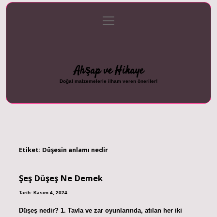
menüyü
Anasayfa
Gizlilik Politikası
Yasal Uyarı
aç
Hakkımızda
Ahşap ve Hikaye
Doğal malzemelerle ilham veren öneriler!
Etiket:
Düşesin anlamı nedir
Şeş Düşeş Ne Demek
Tarih: Kasım 4, 2024
Düşeş nedir? 1. Tavla ve zar oyunlarında, atılan her iki