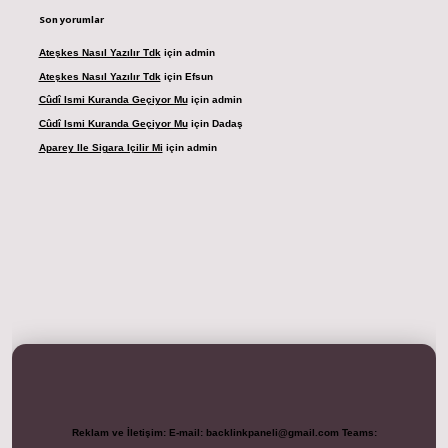
Son yorumlar
Ateşkes Nasıl Yazılır Tdk
için
admin
Ateşkes Nasıl Yazılır Tdk
için
Efsun
Cûdî Ismi Kuranda Geçiyor Mu
için
admin
Cûdî Ismi Kuranda Geçiyor Mu
için
Dadaş
Aparey Ile Sigara Içilir Mi
için
admin
resi
betexper.xyz
m elexbet
Reklam ve İletişim:
E-mail:
backlinkpaneli@gmail.com
Teams: