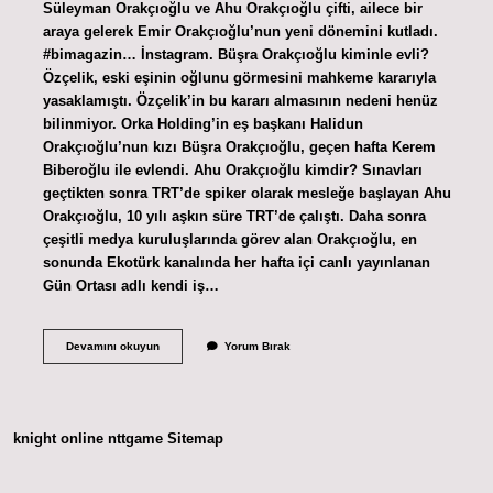
Süleyman Orakçıoğlu ve Ahu Orakçıoğlu çifti, ailece bir
araya gelerek Emir Orakçıoğlu’nun yeni dönemini kutladı.
#bimagazin… İnstagram. Büşra Orakçıoğlu kiminle evli?
Özçelik, eski eşinin oğlunu görmesini mahkeme kararıyla
yasaklamıştı. Özçelik’in bu kararı almasının nedeni henüz
bilinmiyor. Orka Holding’in eş başkanı Halidun
Orakçıoğlu’nun kızı Büşra Orakçıoğlu, geçen hafta Kerem
Biberoğlu ile evlendi. Ahu Orakçıoğlu kimdir? Sınavları
geçtikten sonra TRT’de spiker olarak mesleğe başlayan Ahu
Orakçıoğlu, 10 yılı aşkın süre TRT’de çalıştı. Daha sonra
çeşitli medya kuruluşlarında görev alan Orakçıoğlu, en
sonunda Ekotürk kanalında her hafta içi canlı yayınlanan
Gün Ortası adlı kendi iş…
Ahu
Devamını okuyun
Yorum Bırak
Orakçıoğlu
Kiminle
Evli
knight online
nttgame
Sitemap