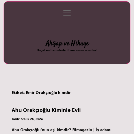
menüyü
Anasayfa
Gizlilik Politikası
Yasal Uyarı
aç
Hakkımızda
Ahşap ve Hikaye
Doğal malzemelerle ilham veren öneriler!
Etiket:
Emir Orakçıoğlu kimdir
Ahu Orakçıoğlu Kiminle Evli
Tarih: Aralık 25, 2024
Ahu Orakçıoğlu’nun eşi kimdir? Bimagazin | İş adamı