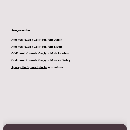
Son yorumlar
Ateşkes Nasıl Yazılır Tdk
için
admin
Ateşkes Nasıl Yazılır Tdk
için
Efsun
Cûdî Ismi Kuranda Geçiyor Mu
için
admin
Cûdî Ismi Kuranda Geçiyor Mu
için
Dadaş
Aparey Ile Sigara Içilir Mi
için
admin
dresi
betexper.xyz
m elexbet