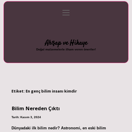
menüyü
Anasayfa
Gizlilik Politikası
Yasal Uyarı
aç
Hakkımızda
Ahşap ve Hikaye
Doğal malzemelerle ilham veren öneriler!
Etiket:
En genç bilim insanı kimdir
Bilim Nereden Çıktı
Tarih: Kasım 3, 2024
Dünyadaki ilk bilim nedir? Astronomi, en eski bilim