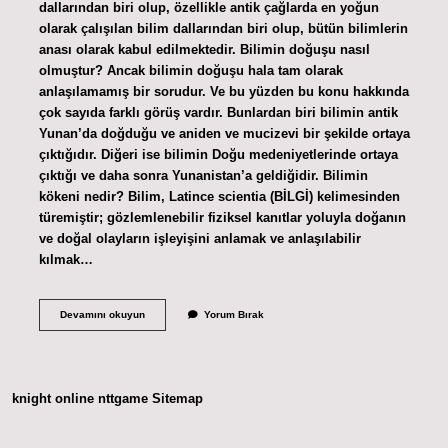
dallarından biri olup, özellikle antik çağlarda en yoğun
olarak çalışılan bilim dallarından biri olup, bütün bilimlerin
anası olarak kabul edilmektedir. Bilimin doğuşu nasıl
olmuştur? Ancak bilimin doğuşu hala tam olarak
anlaşılamamış bir sorudur. Ve bu yüzden bu konu hakkında
çok sayıda farklı görüş vardır. Bunlardan biri bilimin antik
Yunan’da doğduğu ve aniden ve mucizevi bir şekilde ortaya
çıktığıdır. Diğeri ise bilimin Doğu medeniyetlerinde ortaya
çıktığı ve daha sonra Yunanistan’a geldiğidir. Bilimin
kökeni nedir? Bilim, Latince scientia (BİLGİ) kelimesinden
türemiştir; gözlemlenebilir fiziksel kanıtlar yoluyla doğanın
ve doğal olayların işleyişini anlamak ve anlaşılabilir
kılmak…
Bilim
Devamını okuyun
Yorum Bırak
Nereden
Çıktı
knight online
nttgame
Sitemap