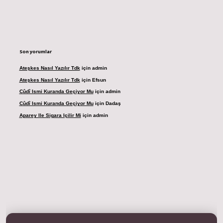
Son yorumlar
Ateşkes Nasıl Yazılır Tdk
için
admin
Ateşkes Nasıl Yazılır Tdk
için
Efsun
Cûdî Ismi Kuranda Geçiyor Mu
için
admin
Cûdî Ismi Kuranda Geçiyor Mu
için
Dadaş
Aparey Ile Sigara Içilir Mi
için
admin
adresi
betexper.xyz
m elexbet