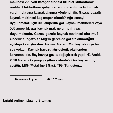
makinesi 220 volt kategorisindeki ürünler kullanılarak
üretilir. Elektrotların geliş hızı kontrol edilir ve bobin teli
yardımıyla ana kaynak alanına yönlendirilir. Gazsız gazaltı
kaynak makinesi kaç amper olmalı? Ağır sanayi
uygulamaları için 400 amperlik gaz kaynak makineleri veya
500 amperlik gaz kaynak makinelerine ihtiyaç
duyulmaktadır. Gazsız gazaltı kaynak makinesi olur mu?
Öncelikle, “gazsız” Mig’in gerçekte gazsız olmadığını
açıklığa kavuşturalım. Gazsız Gazaltı/Mig kaynak diye bir
şey yoktur. Kaynak havuzu atmosferik oksijenden
korunmalıdır. Bu, havayı gazla değiştirerek yapılır!1 Aralık
2020 Gazaltı kaynağı çeşitleri nelerdir? Gaz kaynağı üç
çeşittir. MIG (Metal Inert Gas), TIG (Tungsten…
220
Devamını okuyun
10 Yorum
Ile
Çalışan
Gazaltı
Kaynağı
Var
knight online
nttgame
Sitemap
Mı