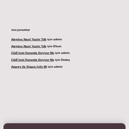
Son yorumlar
Ateşkes Nasıl Yazılır Tdk
için
admin
Ateşkes Nasıl Yazılır Tdk
için
Efsun
Cûdî Ismi Kuranda Geçiyor Mu
için
admin
Cûdî Ismi Kuranda Geçiyor Mu
için
Dadaş
Aparey Ile Sigara Içilir Mi
için
admin
resi
betexper.xyz
m elexbet