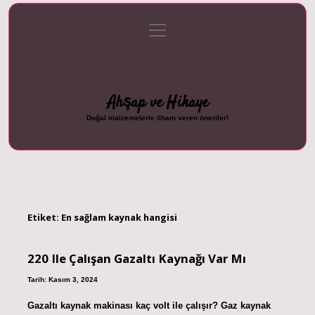
menüyü
Anasayfa
Gizlilik Politikası
Yasal Uyarı
aç
Hakkımızda
Ahşap ve Hikaye
Doğal malzemelerle ilham veren öneriler!
Etiket:
En sağlam kaynak hangisi
220 Ile Çalışan Gazaltı Kaynağı Var Mı
Tarih: Kasım 3, 2024
Gazaltı kaynak makinası kaç volt ile çalışır? Gaz kaynak