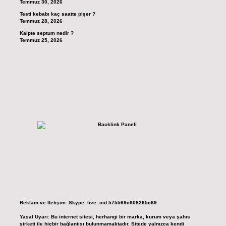
Temmuz 30, 2026
Testi kebabı kaç saatte pişer ?
Temmuz 28, 2026
Kalpte septum nedir ?
Temmuz 25, 2026
Reklam ve İletişim:
Skype: live:.cid.575569c608265c69
Yasal Uyarı:
Bu internet sitesi, herhangi bir marka, kurum veya şahıs
şirketi ile hiçbir bağlantısı bulunmamaktadır. Sitede yalnızca kendi