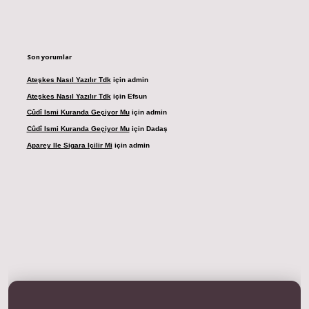
Son yorumlar
Ateşkes Nasıl Yazılır Tdk
için
admin
Ateşkes Nasıl Yazılır Tdk
için
Efsun
Cûdî Ismi Kuranda Geçiyor Mu
için
admin
Cûdî Ismi Kuranda Geçiyor Mu
için
Dadaş
Aparey Ile Sigara Içilir Mi
için
admin
dresi
betexper.xyz
m elexbet