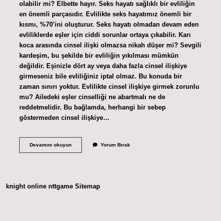
olabilir mi? Elbette hayır. Seks hayatı sağlıklı bir evliliğin
en önemli parçasıdır. Evlilikte seks hayatımız önemli bir
kısmı, %70’ini oluşturur. Seks hayatı olmadan devam eden
evliliklerde eşler için ciddi sorunlar ortaya çıkabilir. Karı
koca arasında cinsel ilişki olmazsa nikah düşer mi? Sevgili
kardeşim, bu şekilde bir evliliğin yıkılması mümkün
değildir. Eşinizle dört ay veya daha fazla cinsel ilişkiye
girmeseniz bile evliliğiniz iptal olmaz. Bu konuda bir
zaman sınırı yoktur. Evlilikte cinsel ilişkiye girmek zorunlu
mu? Ailedeki eşler cinselliği ne abartmalı ne de
reddetmelidir. Bu bağlamda, herhangi bir sebep
göstermeden cinsel ilişkiye…
Evlilikte
Devamını okuyun
Yorum Bırak
Cinsel
Ilişki
Şart
Mı
knight online
nttgame
Sitemap