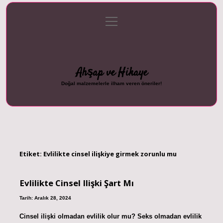
menüyü
Anasayfa
Gizlilik Politikası
Yasal Uyarı
aç
Hakkımızda
Ahşap ve Hikaye
Doğal malzemelerle ilham veren öneriler!
Etiket:
Evlilikte cinsel ilişkiye girmek zorunlu mu
Evlilikte Cinsel Ilişki Şart Mı
Tarih: Aralık 28, 2024
Cinsel ilişki olmadan evlilik olur mu? Seks olmadan evlilik