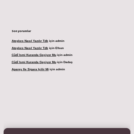
Son yorumlar
Ateşkes Nasıl Yazılır Tdk
için
admin
Ateşkes Nasıl Yazılır Tdk
için
Efsun
Cûdî Ismi Kuranda Geçiyor Mu
için
admin
Cûdî Ismi Kuranda Geçiyor Mu
için
Dadaş
Aparey Ile Sigara Içilir Mi
için
admin
dresi
betexper.xyz
m elexbet