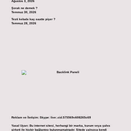
Ağustos 3, 2026
Şorak ne demek ?
Temmuz 30, 2026
Testi kebabı kaç saatte pişer ?
Temmuz 28, 2026
Reklam ve İletişim:
Skype: live:.cid.575569c608265c69
Yasal Uyarı:
Bu internet sitesi, herhangi bir marka, kurum veya şahıs
şirketi ile hiçbir bağlantısı bulunmamaktadır. Sitede yalnızca kendi