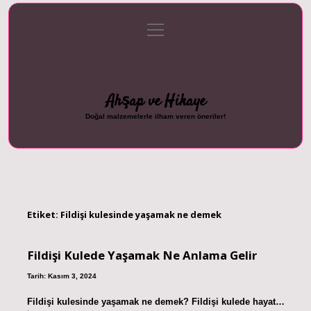
menüyü
Anasayfa
Gizlilik Politikası
Yasal Uyarı
aç
Hakkımızda
Ahşap ve Hikaye
Doğal malzemelerle ilham veren öneriler!
Etiket:
Fildişi kulesinde yaşamak ne demek
Fildişi Kulede Yaşamak Ne Anlama Gelir
Tarih: Kasım 3, 2024
Fildişi kulesinde yaşamak ne demek? Fildişi kulede hayat…