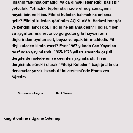
İnsanın farkında olmadığı ya da olmak istemediği basit bir
yolculuk. Yalnızlık; toplumdan izole olmuş sanatçının
hayatı için ne klişe. Fildişi kuleden bakmak ne anlama
gelir? Fildişi kuleden görünüm AÇIKLAMA: Herkesi hor gör
ve kendini farklı gör. Fildişi ne anlama gelir? Fildişi, filler,
su aygırları, mamutlar ve gergedan gibi hayvanların
dişlerinden oyulan sert, beyaz ve opak bir maddedir. Fil
dişi kuleden kimin eseri? Eser 1967 yılında Can Yayınları
tarafından yayımlandı. 1965-1973 yılları arasında çeşitli
dergilerde makaleleri ve çevirileri yayımlandı. Hisar
dergisinde sürekli olarak “Fildişi Kuleden” başlığı altında
denemeler yazdı. İstanbul Üniversitesi’nde Fransızca
öğretim…
Fildişi
Devamını okuyun
8 Yorum
Kulede
Yaşamak
Ne
Anlama
Gelir
knight online
nttgame
Sitemap