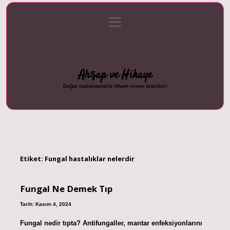
menüyü
Anasayfa
Gizlilik Politikası
Yasal Uyarı
aç
Hakkımızda
Ahşap ve Hikaye
Doğal malzemelerle ilham veren öneriler!
Etiket:
Fungal hastalıklar nelerdir
Fungal Ne Demek Tıp
Tarih: Kasım 4, 2024
Fungal nedir tıpta? Antifungaller, mantar enfeksiyonlarını