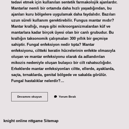
tedavi etmek için kullanılan sentetik farmakolojik ajanlardır.
Mantarlar nemli bir ortamda daha hızlı yaşadığından, bu
ajanları kuru bölgelere uygulamak daha faydalıdır. Bazıları
uzun süreli kullanım gerektirebilir. Fungus mantar mıdır?
Mantar krallığı, maya gibi mikroorganizmalardan küf ve
mantarlara kadar birçok üyesi olan bir canlı grubudur. Bu
krallığın taksonomik çalışmaları 300 yıllık bir geçmişe
sahiptir. Fungal enfeksiyon nedir tıpta? Mantar
enfeksiyonu, ciltteki keratin hücrelerinin enfekte olmasıyla
oluşan ve mantar enfeksiyonu olarak da adlandırılan
mikozis nedeniyle oluşan bulaşıcı bir cilt rahatsızlığıdır.
Erkeklerde mantar enfeksiyonları ciltte, ellerde, ayaklarda,
saçta, tırnaklarda, genital bölgede ve sakalda görülür.
Fungal hastalıklar nelerdir?…
Fungal
Devamını okuyun
Yorum Bırak
Ne
Demek
Tıp
knight online
nttgame
Sitemap