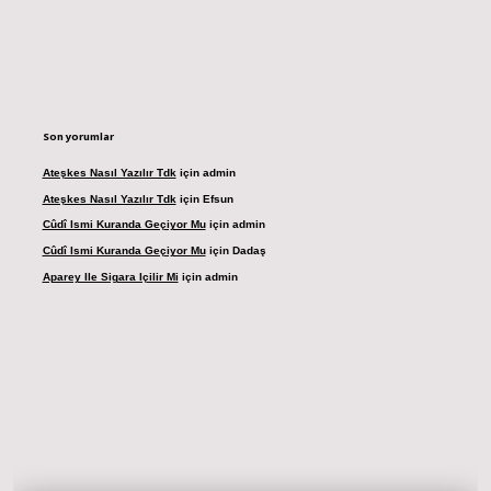
Son yorumlar
Ateşkes Nasıl Yazılır Tdk
için
admin
Ateşkes Nasıl Yazılır Tdk
için
Efsun
Cûdî Ismi Kuranda Geçiyor Mu
için
admin
Cûdî Ismi Kuranda Geçiyor Mu
için
Dadaş
Aparey Ile Sigara Içilir Mi
için
admin
 adresi
betexper.xyz
m elexbet