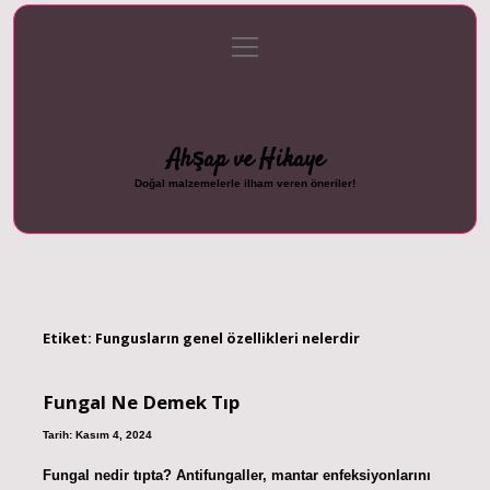
menüyü
Anasayfa
Gizlilik Politikası
Yasal Uyarı
aç
Hakkımızda
Ahşap ve Hikaye
Doğal malzemelerle ilham veren öneriler!
Etiket:
Fungusların genel özellikleri nelerdir
Fungal Ne Demek Tıp
Tarih: Kasım 4, 2024
Fungal nedir tıpta? Antifungaller, mantar enfeksiyonlarını