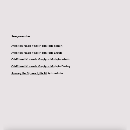
Son yorumlar
Ateşkes Nasıl Yazılır Tdk
için
admin
Ateşkes Nasıl Yazılır Tdk
için
Efsun
Cûdî Ismi Kuranda Geçiyor Mu
için
admin
Cûdî Ismi Kuranda Geçiyor Mu
için
Dadaş
Aparey Ile Sigara Içilir Mi
için
admin
dresi
betexper.xyz
m elexbet