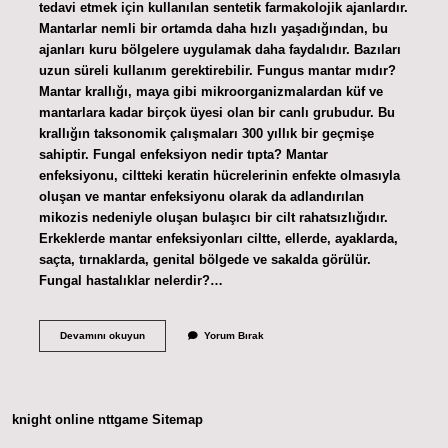
tedavi etmek için kullanılan sentetik farmakolojik ajanlardır.
Mantarlar nemli bir ortamda daha hızlı yaşadığından, bu
ajanları kuru bölgelere uygulamak daha faydalıdır. Bazıları
uzun süreli kullanım gerektirebilir. Fungus mantar mıdır?
Mantar krallığı, maya gibi mikroorganizmalardan küf ve
mantarlara kadar birçok üyesi olan bir canlı grubudur. Bu
krallığın taksonomik çalışmaları 300 yıllık bir geçmişe
sahiptir. Fungal enfeksiyon nedir tıpta? Mantar
enfeksiyonu, ciltteki keratin hücrelerinin enfekte olmasıyla
oluşan ve mantar enfeksiyonu olarak da adlandırılan
mikozis nedeniyle oluşan bulaşıcı bir cilt rahatsızlığıdır.
Erkeklerde mantar enfeksiyonları ciltte, ellerde, ayaklarda,
saçta, tırnaklarda, genital bölgede ve sakalda görülür.
Fungal hastalıklar nelerdir?…
Fungal
Devamını okuyun
Yorum Bırak
Ne
Demek
Tıp
knight online
nttgame
Sitemap