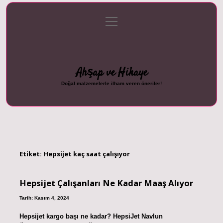
menüyü
Anasayfa
Gizlilik Politikası
Yasal Uyarı
aç
Hakkımızda
Ahşap ve Hikaye
Doğal malzemelerle ilham veren öneriler!
Etiket:
Hepsijet kaç saat çalışıyor
Hepsijet Çalışanları Ne Kadar Maaş Alıyor
Tarih: Kasım 4, 2024
Hepsijet kargo başı ne kadar? HepsiJet Navlun