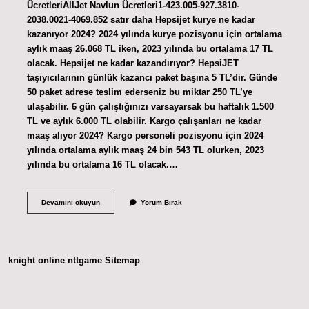
ÜcretleriAllJet Navlun Ücretleri1-423.005-927.3810-
2038.0021-4069.852 satır daha Hepsijet kurye ne kadar
kazanıyor 2024? 2024 yılında kurye pozisyonu için ortalama
aylık maaş 26.068 TL iken, 2023 yılında bu ortalama 17 TL
olacak. Hepsijet ne kadar kazandırıyor? HepsiJET
taşıyıcılarının günlük kazancı paket başına 5 TL’dir. Günde
50 paket adrese teslim ederseniz bu miktar 250 TL’ye
ulaşabilir. 6 gün çalıştığınızı varsayarsak bu haftalık 1.500
TL ve aylık 6.000 TL olabilir. Kargo çalışanları ne kadar
maaş alıyor 2024? Kargo personeli pozisyonu için 2024
yılında ortalama aylık maaş 24 bin 543 TL olurken, 2023
yılında bu ortalama 16 TL olacak.…
Hepsijet
Devamını okuyun
Yorum Bırak
Çalışanları
Ne
Kadar
Maaş
Alıyor
knight online
nttgame
Sitemap