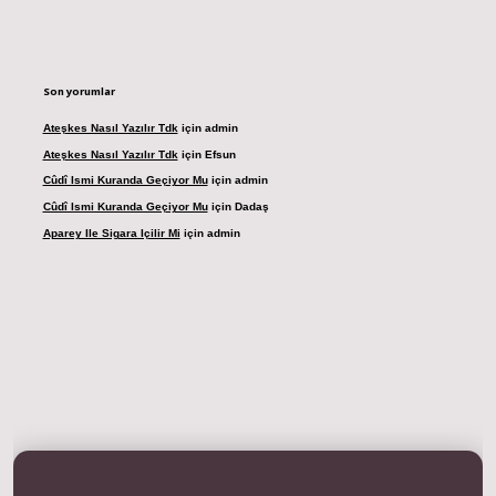
Son yorumlar
Ateşkes Nasıl Yazılır Tdk
için
admin
Ateşkes Nasıl Yazılır Tdk
için
Efsun
Cûdî Ismi Kuranda Geçiyor Mu
için
admin
Cûdî Ismi Kuranda Geçiyor Mu
için
Dadaş
Aparey Ile Sigara Içilir Mi
için
admin
dresi
betexper.xyz
m elexbet