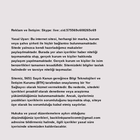
Reklam ve İletişim:
Skype: live:.cid.575569c608265c69
Yasal Uyarı:
Bu internet sitesi, herhangi bir marka, kurum
veya şahıs şirketi ile hiçbir bağlantısı bulunmamaktadır.
Sitede yalnızca kendi hazırladığımız makaleler
paylaşılmaktadır. Burada yer alan içerikler haber niteliği
taşımamakta olup, gerçek kurum ve kişiler hakkında
paylaşım yapılmamaktadır. Gerçek kurum ve kişiler ile isim
benzerlikleri tamamen tesadüfidir. Sitemizdeki bilgiler taslak
halindedir ve tavsiye niteliği taşımazlar.
Sitemiz, 5651 Sayılı Kanun gereğince Bilgi Teknolojileri ve
İletişim Kurumu (BTK) tarafından onaylanmış bir Yer
Sağlayıcı olarak hizmet vermektedir. Bu nedenle, sitedeki
içerikleri proaktif olarak denetleme veya araştırma
yükümlülüğümüz bulunmamaktadır. Ancak, üyelerimiz
yazdıkları içeriklerin sorumluluğunu taşımakta olup, siteye
üye olarak bu sorumluluğu kabul etmiş sayılırlar.
Hukuka ve yasal düzenlemelere aykırı olduğunu
düşündüğünüz içerikleri,
backlinkpanelicomtr@gmail.com
adresine bildirmeniz halinde, ilgili içerikler yasal süre
içerisinde sitemizden kaldırılacaktır.