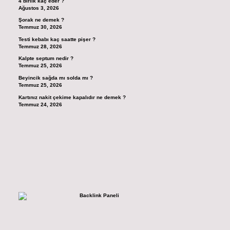
4 birlik kaç eder ?
Ağustos 3, 2026
Şorak ne demek ?
Temmuz 30, 2026
Testi kebabı kaç saatte pişer ?
Temmuz 28, 2026
Kalpte septum nedir ?
Temmuz 25, 2026
Beyincik sağda mı solda mı ?
Temmuz 25, 2026
Kartınız nakit çekime kapalıdır ne demek ?
Temmuz 24, 2026