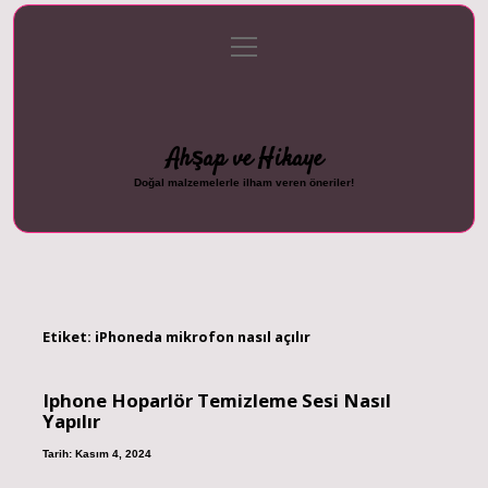
menüyü
Anasayfa
Gizlilik Politikası
Yasal Uyarı
aç
Hakkımızda
Ahşap ve Hikaye
Doğal malzemelerle ilham veren öneriler!
Etiket:
iPhoneda mikrofon nasıl açılır
Iphone Hoparlör Temizleme Sesi Nasıl
Yapılır
Tarih: Kasım 4, 2024