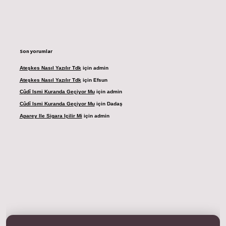
Son yorumlar
Ateşkes Nasıl Yazılır Tdk
için
admin
Ateşkes Nasıl Yazılır Tdk
için
Efsun
Cûdî Ismi Kuranda Geçiyor Mu
için
admin
Cûdî Ismi Kuranda Geçiyor Mu
için
Dadaş
Aparey Ile Sigara Içilir Mi
için
admin
dresi
betexper.xyz
m elexbet