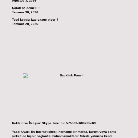
Ağustos 3, 2026
Şorak ne demek ?
Temmuz 30, 2026
Testi kebabı kaç saatte pişer ?
Temmuz 28, 2026
Reklam ve İletişim:
Skype: live:.cid.575569c608265c69
Yasal Uyarı:
Bu internet sitesi, herhangi bir marka, kurum veya şahıs
şirketi ile hiçbir bağlantısı bulunmamaktadır. Sitede yalnızca kendi