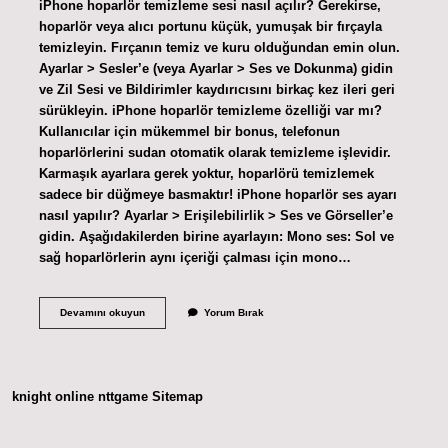
iPhone hoparlör temizleme sesi nasıl açılır? Gerekirse,
hoparlör veya alıcı portunu küçük, yumuşak bir fırçayla
temizleyin. Fırçanın temiz ve kuru olduğundan emin olun.
Ayarlar > Sesler’e (veya Ayarlar > Ses ve Dokunma) gidin
ve Zil Sesi ve Bildirimler kaydırıcısını birkaç kez ileri geri
sürükleyin. iPhone hoparlör temizleme özelliği var mı?
Kullanıcılar için mükemmel bir bonus, telefonun
hoparlörlerini sudan otomatik olarak temizleme işlevidir.
Karmaşık ayarlara gerek yoktur, hoparlörü temizlemek
sadece bir düğmeye basmaktır! iPhone hoparlör ses ayarı
nasıl yapılır? Ayarlar > Erişilebilirlik > Ses ve Görseller’e
gidin. Aşağıdakilerden birine ayarlayın: Mono ses: Sol ve
sağ hoparlörlerin aynı içeriği çalması için mono…
Iphone
Devamını okuyun
Yorum Bırak
Hoparlör
Temizleme
Sesi
Nasıl
Yapılır
knight online
nttgame
Sitemap