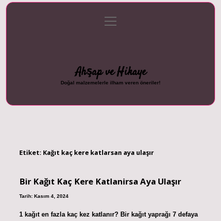
menüyü
Anasayfa
Gizlilik Politikası
Yasal Uyarı
aç
Hakkımızda
Ahşap ve Hikaye
Doğal malzemelerle ilham veren öneriler!
Etiket:
Kağıt kaç kere katlarsan aya ulaşır
Bir Kağıt Kaç Kere Katlanirsa Aya Ulaşır
Tarih: Kasım 4, 2024
1 kağıt en fazla kaç kez katlanır? Bir kağıt yaprağı 7 defaya