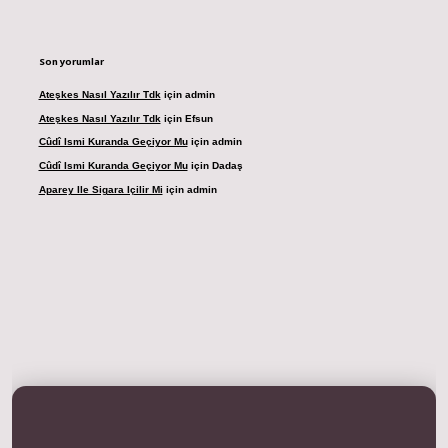
Son yorumlar
Ateşkes Nasıl Yazılır Tdk
için
admin
Ateşkes Nasıl Yazılır Tdk
için
Efsun
Cûdî Ismi Kuranda Geçiyor Mu
için
admin
Cûdî Ismi Kuranda Geçiyor Mu
için
Dadaş
Aparey Ile Sigara Içilir Mi
için
admin
dresi
betexper.xyz
m elexbet