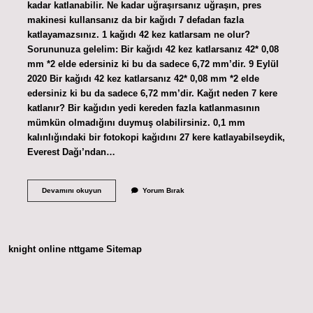
kadar katlanabilir. Ne kadar uğraşırsanız uğraşın, pres
makinesi kullansanız da bir kağıdı 7 defadan fazla
katlayamazsınız. 1 kağıdı 42 kez katlarsam ne olur?
Sorununuza gelelim: Bir kağıdı 42 kez katlarsanız 42* 0,08
mm *2 elde edersiniz ki bu da sadece 6,72 mm’dir. 9 Eylül
2020 Bir kağıdı 42 kez katlarsanız 42* 0,08 mm *2 elde
edersiniz ki bu da sadece 6,72 mm’dir. Kağıt neden 7 kere
katlanır? Bir kağıdın yedi kereden fazla katlanmasının
mümkün olmadığını duymuş olabilirsiniz. 0,1 mm
kalınlığındaki bir fotokopi kağıdını 27 kere katlayabilseydik,
Everest Dağı’ndan…
Bir
Devamını okuyun
Yorum Bırak
Kağıt
Kaç
Kere
Katlanirsa
Aya
knight online
nttgame
Sitemap
Ulaşır