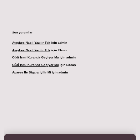
Son yorumlar
Ateşkes Nasıl Yazılır Tdk
için
admin
Ateşkes Nasıl Yazılır Tdk
için
Efsun
Cûdî Ismi Kuranda Geçiyor Mu
için
admin
Cûdî Ismi Kuranda Geçiyor Mu
için
Dadaş
Aparey Ile Sigara Içilir Mi
için
admin
resi
betexper.xyz
m elexbet