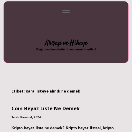
menüyü
Anasayfa
Gizlilik Politikası
Yasal Uyarı
aç
Hakkımızda
Ahşap ve Hikaye
Doğal malzemelerle ilham veren öneriler!
Etiket:
Kara listeye alındı ne demek
Coin Beyaz Liste Ne Demek
Tarih: Kasım 4, 2024
Kripto beyaz liste ne demek? Kripto beyaz listesi, kripto