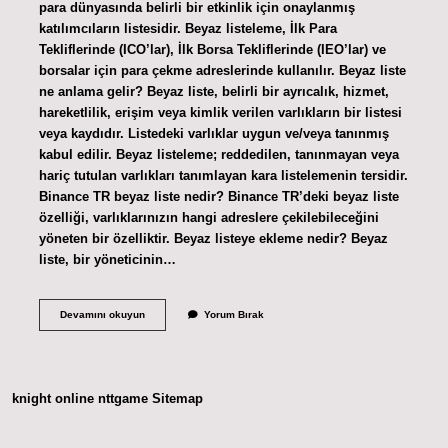
para dünyasında belirli bir etkinlik için onaylanmış
katılımcıların listesidir. Beyaz listeleme, İlk Para
Tekliflerinde (ICO’lar), İlk Borsa Tekliflerinde (IEO’lar) ve
borsalar için para çekme adreslerinde kullanılır. Beyaz liste
ne anlama gelir? Beyaz liste, belirli bir ayrıcalık, hizmet,
hareketlilik, erişim veya kimlik verilen varlıkların bir listesi
veya kaydıdır. Listedeki varlıklar uygun ve/veya tanınmış
kabul edilir. Beyaz listeleme; reddedilen, tanınmayan veya
hariç tutulan varlıkları tanımlayan kara listelemenin tersidir.
Binance TR beyaz liste nedir? Binance TR’deki beyaz liste
özelliği, varlıklarınızın hangi adreslere çekilebileceğini
yöneten bir özelliktir. Beyaz listeye ekleme nedir? Beyaz
liste, bir yöneticinin…
Coin
Devamını okuyun
Yorum Bırak
Beyaz
Liste
Ne
Demek
knight online
nttgame
Sitemap