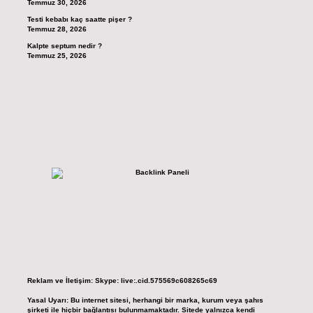
Temmuz 30, 2026
Testi kebabı kaç saatte pişer ?
Temmuz 28, 2026
Kalpte septum nedir ?
Temmuz 25, 2026
Reklam ve İletişim:
Skype: live:.cid.575569c608265c69
Yasal Uyarı:
Bu internet sitesi, herhangi bir marka, kurum veya şahıs
şirketi ile hiçbir bağlantısı bulunmamaktadır. Sitede yalnızca kendi