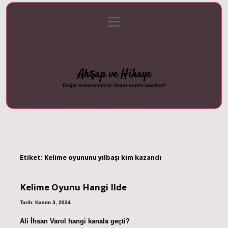
menüyü
Anasayfa
Gizlilik Politikası
Yasal Uyarı
aç
Hakkımızda
Ahşap ve Hikaye
Doğal malzemelerle ilham veren öneriler!
Etiket:
Kelime oyununu yılbaşı kim kazandı
Kelime Oyunu Hangi Ilde
Tarih: Kasım 3, 2024
Ali İhsan Varol hangi kanala geçti?