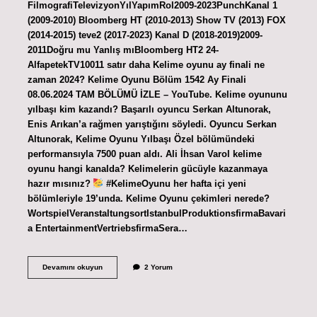
FilmografiTelevizyonYılYapımRol2009-2023PunchKanal 1
(2009-2010) Bloomberg HT (2010-2013) Show TV (2013) FOX
(2014-2015) teve2 (2017-2023) Kanal D (2018-2019)2009-
2011Doğru mu Yanlış mıBloomberg HT2 24-
AlfapetekTV10011 satır daha Kelime oyunu ay finali ne
zaman 2024? Kelime Oyunu Bölüm 1542 Ay Finali
08.06.2024 TAM BÖLÜMÜ İZLE – YouTube. Kelime oyununu
yılbaşı kim kazandı? Başarılı oyuncu Serkan Altunorak,
Enis Arıkan’a rağmen yarıştığını söyledi. Oyuncu Serkan
Altunorak, Kelime Oyunu Yılbaşı Özel bölümündeki
performansıyla 7500 puan aldı. Ali İhsan Varol kelime
oyunu hangi kanalda? Kelimelerin gücüyle kazanmaya
hazır mısınız?
#KelimeOyunu her hafta içi yeni
bölümleriyle 19’unda. Kelime Oyunu çekimleri nerede?
WortspielVeranstaltungsortIstanbulProduktionsfirmaBavari
a EntertainmentVertriebsfirmaSera…
Kelime
Devamını okuyun
2 Yorum
Oyunu
Hangi
Ilde