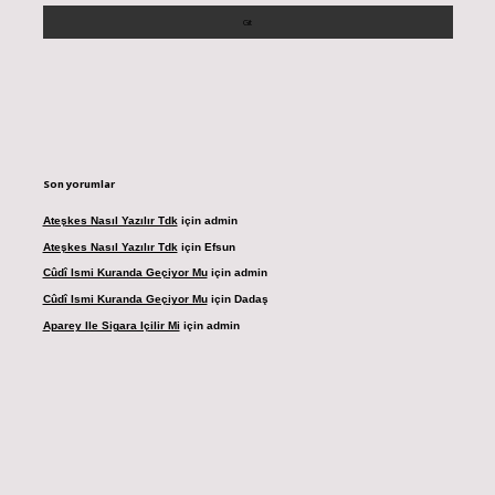
Son yorumlar
Ateşkes Nasıl Yazılır Tdk
için
admin
Ateşkes Nasıl Yazılır Tdk
için
Efsun
Cûdî Ismi Kuranda Geçiyor Mu
için
admin
Cûdî Ismi Kuranda Geçiyor Mu
için
Dadaş
Aparey Ile Sigara Içilir Mi
için
admin