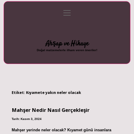
menüyü
Anasayfa
Gizlilik Politikası
Yasal Uyarı
aç
Hakkımızda
Ahşap ve Hikaye
Doğal malzemelerle ilham veren öneriler!
Etiket:
Kıyamete yakın neler olacak
Mahşer Nedir Nasıl Gerçekleşir
Tarih: Kasım 3, 2024
Mahşer yerinde neler olacak? Kıyamet günü insanlara