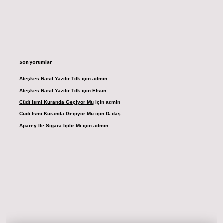
Son yorumlar
Ateşkes Nasıl Yazılır Tdk
için
admin
Ateşkes Nasıl Yazılır Tdk
için
Efsun
Cûdî Ismi Kuranda Geçiyor Mu
için
admin
Cûdî Ismi Kuranda Geçiyor Mu
için
Dadaş
Aparey Ile Sigara Içilir Mi
için
admin
resi
betexper.xyz
m elexbet