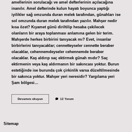
amellerinin sorulacağı ve amel defterlerinin açılacağına
inanılır. Amel defterinde kulun hayatı boyunca yaptığı
iyilikler sağ omzunda duran melek tarafından, günahları ise
sol omzunda duran melek tarafından yazılır. Mahşer nedir
kısa özet? Kıyamet günü diriltilip hesaba çekilecek
olanların bir araya toplanması anlamına gelen bir terim.
Mahşerde herkes birbirini tanıyacak mı? Evet, insanlar
birbirlerini tanıyacaklar; cennetteyseler cennette beraber
olacaklar, cehennemdeyseler cehennemde beraber
olacaklar. Kaş aldırıp saç ektirmek günah mıdır? Saç
ektirmenin veya kaş aldırmanın bir sakıncası yoktur. Burun
estetiğinde ise burunda çok çirkinlik varsa düzeltilmesinde
bir sakınca yoktur. Mahşer yeri neresidir? Yargılama yeri
Şam bölgesi…
Mahşer
Devamını okuyun
12 Yorum
Nedir
Nasıl
Gerçekleşir
Sitemap